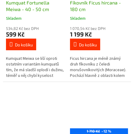
Kumquat Fortunella
Fíkovník Ficus hircana -
Meiwa - 40 - 50 cm
180 cm
Skladem
Skladem
534,82 Kč bez DPH
1 070,54 Kč bez DPH
599 Kč
1 199 Kč
Do košíku
Do košíku
Kumquat Meiwa se liší oproti
Ficus hircana je méně známý
ostatním variantám kumquatů
druh fíkovníku z čeledi
tím, že má sladší oplodí i dužinu,
morušovníkovitých (Moraceae).
téměř u něj chybí kyselost
Pochází hlavně z oblasti kolem
typická pro ostatní kumquaty.
Kaspického moře a západní až
Plody jsou spíše...
střední Asie — například z
Íránu,...
1 710 Kč
–12 %