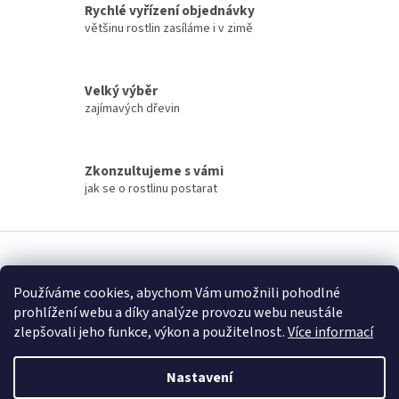
Rychlé vyřízení objednávky
p
většinu rostlin zasíláme i v zimě
r
v
k
y
Velký výběr
v
zajímavých dřevin
ý
p
i
s
Zkonzultujeme s vámi
u
jak se o rostlinu postarat
Z
á
Vytvořil Shoptet
p
Používáme cookies, abychom Vám umožnili pohodlné
a
prohlížení webu a díky analýze provozu webu neustále
t
Copyright 2026
Fascinující Paulownia
. Všechna práva vyhrazena.
zlepšovali jeho funkce, výkon a použitelnost.
Více informací
í
Nastavení