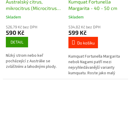
Australský citrus,
Kumquat Fortunella
mikrocitrus (Microcitrus
Margarita - 40 - 50 cm
australasica) - 30 - 40 cm
Skladem
Skladem
526,79 Kč bez DPH
534,82 Kč bez DPH
590 Kč
599 Kč
DETAIL
Do košíku
Nízký strom nebo keř
Kumquat Fortunella Margarita
pocházející z Austrálie se
neboli Nagami patří mezi
zvláštními a lahodnými plody.
nejvyhledávanější varianty
kumquatu. Roste jako malý
stromek nebo keř, je
stálezelený a plodí malé oválné
3-4 cm velké...