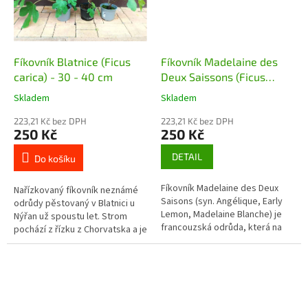
Fíkovník Blatnice (Ficus
Fíkovník Madelaine des
carica) - 30 - 40 cm
Deux Saissons (Ficus
carica Madelaine des
Skladem
Skladem
Deux Saissons)
223,21 Kč bez DPH
223,21 Kč bez DPH
250 Kč
250 Kč
DETAIL
Do košíku
Fíkovník Madelaine des Deux
Nařízkovaný fíkovník neznámé
Saisons (syn. Angélique, Early
odrůdy pěstovaný v Blatnici u
Lemon, Madelaine Blanche) je
Nýřan už spoustu let. Strom
francouzská odrůda, která na
pochází z řízku z Chorvatska a je
vhodném stanovišti dorůstá do
velmi dobře plodný.
výšky až 4 m a šířky 5 m. Jak...