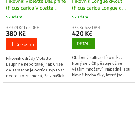
Fíkovník Violette Dauphine
Fíkovník Longue d´Aout
(Ficus carica Violette
(Ficus carica Longue d
Dauphine) - 60 - 80 cm
´Aout)
Skladem
Skladem
339,29 Kč bez DPH
375 Kč bez DPH
380 Kč
420 Kč
DETAIL
Do košíku
Oblíbený kultivar fíkovníku,
Fíkovník odrůdy Violette
který se v ČR pěstuje už ve
Dauphine nebo také jinak Grise
větším množství. Nápadné jsou
de Tarascon je odrůda typu San
hlavně breba fíky, které jsou
Pedro. To znamená, že v našich
velmi velké a protáhlé. Navíc
podmínkách bude dobře plodit
mají výbornou medovou...
letní breba fíky (v červenci...