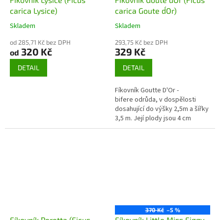
carica Lysice)
carica Goute d´Or)
Skladem
Skladem
od 285,71 Kč bez DPH
293,75 Kč bez DPH
320 Kč
329 Kč
od
DETAIL
DETAIL
Fíkovník Goutte D'Or -
bifere odrůda, v dospělosti
dosahující do výšky 2,5m a šířky
3,5 m. Její plody jsou 4 cm
velké, spíše protáhlého tvaru,
barva je zlato-žlutá, s...
370 Kč
–5 %
Fíkovník Peretta (Ficus
Fíkovník Little Miss Figgy