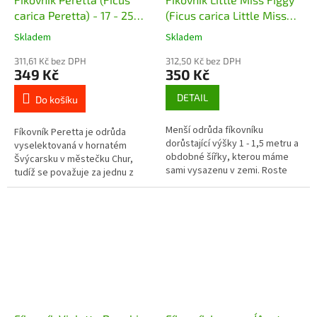
carica Peretta) - 17 - 25
(Ficus carica Little Miss
cm
Figgy)
Skladem
Skladem
311,61 Kč bez DPH
312,50 Kč bez DPH
349 Kč
350 Kč
DETAIL
Do košíku
Menší odrůda fíkovníku
Fíkovník Peretta je odrůda
dorůstající výšky 1 - 1,5 metru a
vyselektovaná v hornatém
obdobné šířky, kterou máme
Švýcarsku v městečku Chur,
sami vysazenu v zemi. Roste
tudíž se považuje za jednu z
keřovitě, výhony se drží spíše u
nejodolnějších odrůd fíkovníků a
země. Máme ověřeno, že bez...
v ČR je to jedna z nejčastěji...