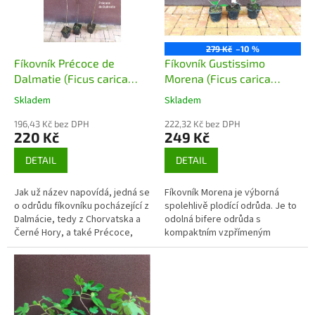
s
k
p
t
r
ů
o
279 Kč
–10 %
d
Fíkovník Précoce de
Fíkovník Gustissimo
u
Dalmatie (Ficus carica
Morena (Ficus carica
k
Précoce de Dalmatie)
Gustissimo Morena)
Skladem
Skladem
t
ů
196,43 Kč bez DPH
222,32 Kč bez DPH
220 Kč
249 Kč
DETAIL
DETAIL
Jak už název napovídá, jedná se
Fíkovník Morena je výborná
o odrůdu fíkovníku pocházející z
spolehlivě plodící odrůda. Je to
Dalmácie, tedy z Chorvatska a
odolná bifere odrůda s
Černé Hory, a také Précoce,
kompaktním vzpřímeným
tedy ranou. Précoce de
růstem do velikosti 2,5 - 3
Dalmatie je klasický fík...
metry. Fíky jsou zeleno fialové,
hruškovité....