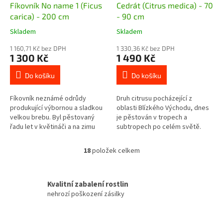
Fíkovník No name 1 (Ficus
Cedrát (Citrus medica) - 70
carica) - 200 cm
- 90 cm
Skladem
Skladem
1 160,71 Kč bez DPH
1 330,36 Kč bez DPH
1 300 Kč
1 490 Kč
Do košíku
Do košíku
Fíkovník neznámé odrůdy
Druh citrusu pocházející z
produkující výbornou a sladkou
oblasti Blízkého Východu, dnes
velkou brebu. Byl pěstovaný
je pěstován v tropech a
řadu let v květináči a na zimu
subtropech po celém světě.
uskladňován. Zřejmě je to
Jedná se o stálezelený keř
unifere typ, protože jsem u něj...
nebo malý stromek s leskle
18
položek celkem
O
sytě zelenými...
v
l
á
Kvalitní zabalení rostlin
d
nehrozí poškození zásilky
a
c
í