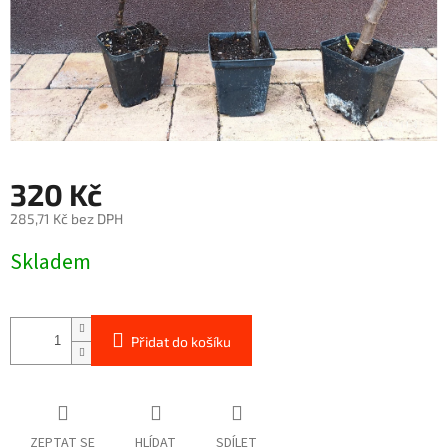
320 Kč
285,71 Kč bez DPH
Měrná
Skladem
cena:
Přidat do košíku
ZEPTAT SE
HLÍDAT
SDÍLET