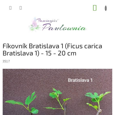
Přejít
NÁKUP
na
obsah
KOŠÍK
Fíkovník Bratislava 1 (Ficus carica
Bratislava 1) - 15 - 20 cm
3517