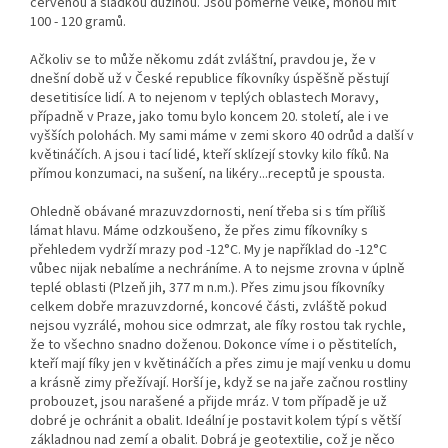
červenou a sladkou dužinou. Jsou poměrně velké, mohou mít
100 - 120 gramů.
Ačkoliv se to může někomu zdát zvláštní, pravdou je, že v
dnešní době už v České republice fíkovníky úspěšně pěstují
desetitisíce lidí. A to nejenom v teplých oblastech Moravy,
případně v Praze, jako tomu bylo koncem 20. století, ale i ve
vyšších polohách. My sami máme v zemi skoro 40 odrůd a další v
květináčích. A jsou i tací lidé, kteří sklízejí stovky kilo fíků. Na
přímou konzumaci, na sušení, na likéry...receptů je spousta.
Ohledně obávané mrazuvzdornosti, není třeba si s tím příliš
lámat hlavu. Máme odzkoušeno, že přes zimu fíkovníky s
přehledem vydrží mrazy pod -12°C. My je například do -12°C
vůbec nijak nebalíme a nechráníme. A to nejsme zrovna v úplně
teplé oblasti (Plzeň jih, 377 m n.m.). Přes zimu jsou fíkovníky
celkem dobře mrazuvzdorné, koncové části, zvláště pokud
nejsou vyzrálé, mohou sice odmrzat, ale fíky rostou tak rychle,
že to všechno snadno doženou. Dokonce víme i o pěstitelích,
kteří mají fíky jen v květináčích a přes zimu je mají venku u domu
a krásně zimy přežívají. Horší je, když se na jaře začnou rostliny
probouzet, jsou narašené a přijde mráz. V tom případě je už
dobré je ochránit a obalit. Ideální je postavit kolem týpí s větší
základnou nad zemí a obalit. Dobrá je geotextilie, což je něco