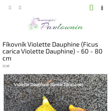
Přejít
NÁKUP
na
obsah
KOŠÍK
Fíkovník Violette Dauphine (Ficus
carica Violette Dauphine) - 60 - 80
cm
3148