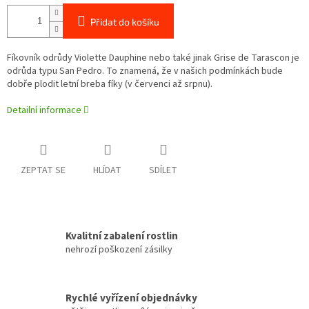
Přidat do košíku
Fíkovník odrůdy Violette Dauphine nebo také jinak Grise de Tarascon je
odrůda typu San Pedro. To znamená, že v našich podmínkách bude
dobře plodit letní breba fíky (v červenci až srpnu).
Detailní informace
ZEPTAT SE
HLÍDAT
SDÍLET
Kvalitní zabalení rostlin
nehrozí poškození zásilky
Rychlé vyřízení objednávky