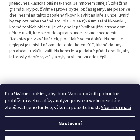
jiného, než klasická bílá netkanka. Je mnohem silnější, záleží na
gramáži. My používáme i jutové pytle, občas igelity, ale pozor ve
dne, nesmí na takto zabalený fíkovník svítit na jaře slunce, uvnitř
by teplota nebezpečně stoupla. Co se týká umístění fíkovníku,
kromě teplých oblastí, je vždy nejlepší volbou jižní strana domu
někde u zdi, kde se bude opírat slunce. Pokud chcete mít
fíkovníky jen v květináčích, plodí také velmi dobře. Na zimu je
nejlepší je umístit někam do teplot kolem 0°C, klidně do tmy a
jen občas trošičku zalít. Na konci léta je dobré přidat draslík, aby
letorosty dobře vyzrály a byly proti mrazu odolnější.
Z
á
Vytvořil Shoptet
p
Používáme cookies, abychom Vám umožnili pohodlné
a
prohlížení webu a díky analýze provozu webu neustále
t
Copyright 2026
Fascinující Paulownia
. Všechna práva vyhrazena.
zlepšovali jeho funkce, výkon a použitelnost.
Více informací
í
Nastavení