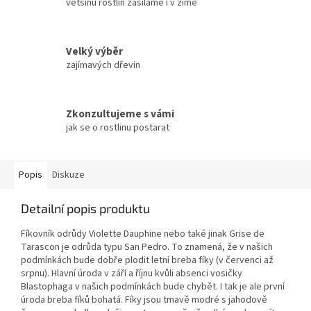
většinu rostlin zasíláme i v zimě
Velký výběr
zajímavých dřevin
Zkonzultujeme s vámi
jak se o rostlinu postarat
Popis
Diskuze
Detailní popis produktu
Fíkovník odrůdy Violette Dauphine nebo také jinak Grise de
Tarascon je odrůda typu San Pedro. To znamená, že v našich
podmínkách bude dobře plodit letní breba fíky (v červenci až
srpnu). Hlavní úroda v září a říjnu kvůli absenci vosičky
Blastophaga v našich podmínkách bude chybět. I tak je ale první
úroda breba fíků bohatá. Fíky jsou tmavě modré s jahodově