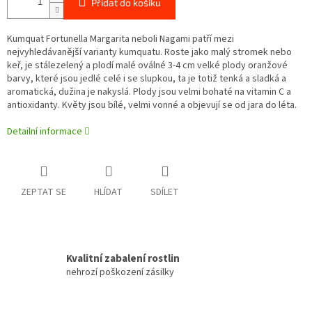
Přidat do košíku
Kumquat Fortunella Margarita neboli Nagami patří mezi
nejvyhledávanější varianty kumquatu. Roste jako malý stromek nebo
keř, je stálezelený a plodí malé oválné 3-4 cm velké plody oranžové
barvy, které jsou jedlé celé i se slupkou, ta je totiž tenká a sladká a
aromatická, dužina je nakyslá. Plody jsou velmi bohaté na vitamin C a
antioxidanty. Květy jsou bílé, velmi vonné a objevují se od jara do léta.
Detailní informace
ZEPTAT SE
HLÍDAT
SDÍLET
Kvalitní zabalení rostlin
nehrozí poškození zásilky