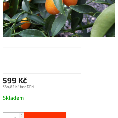
599 Kč
534,82 Kč bez DPH
Měrná
Skladem
cena: