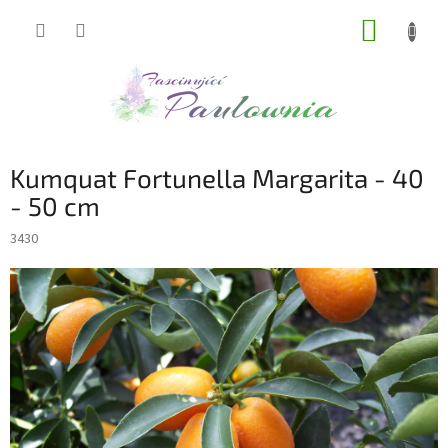
Přejít
NÁKUP
na
obsah
KOŠÍK
Kumquat Fortunella Margarita - 40
- 50 cm
3430