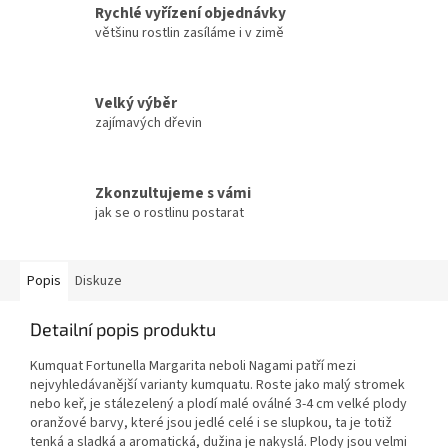
Rychlé vyřízení objednávky
většinu rostlin zasíláme i v zimě
Velký výběr
zajímavých dřevin
Zkonzultujeme s vámi
jak se o rostlinu postarat
Popis
Diskuze
Detailní popis produktu
Kumquat Fortunella Margarita neboli Nagami patří mezi
nejvyhledávanější varianty kumquatu. Roste jako malý stromek
nebo keř, je stálezelený a plodí malé oválné 3-4 cm velké plody
oranžové barvy, které jsou jedlé celé i se slupkou, ta je totiž
tenká a sladká a aromatická, dužina je nakyslá. Plody jsou velmi