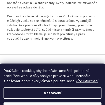
bohaté na vitamin C a antioxidanty. Květy jsou bílé, velmi vonné a
objevují se od jara do léta.
Pěstování je stejné jako u jiných citrusů. Od května do podzimu
může být venku na slunném místě s dostatečnou vydatnější
zálivkou (ale pozor na dlouhodobější přemokření), přes zimu
vyžaduje teploty 5-10°C, světlé místo a mírnější zálivku. Snese
krátkodobě i mráz. Ideální je substrát pro citrusy a přes
vegetační sezónu hnojení hnojivem pro citrusy.
Z
á
Vytvořil Shoptet
p
Používáme cookies, abychom Vám umožnili pohodlné
a
prohlížení webu a díky analýze provozu webu neustále
t
Copyright 2026
Fascinující Paulownia
. Všechna práva vyhrazena.
zlepšovali jeho funkce, výkon a použitelnost.
Více informací
í
Nastavení