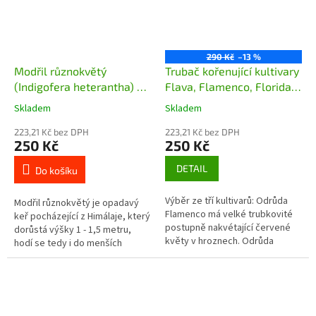
290 Kč
–13 %
Modřil různokvětý
Trubač kořenující kultivary
(Indigofera heterantha) -
Flava, Flamenco, Florida
30 cm
(Campsis radicans) - 100 -
Skladem
Skladem
110 cm
223,21 Kč bez DPH
223,21 Kč bez DPH
250 Kč
250 Kč
DETAIL
Do košíku
Výběr ze tří kultivarů: Odrůda
Modřil různokvětý je opadavý
Flamenco má velké trubkovité
keř pocházející z Himálaje, který
postupně nakvétající červené
dorůstá výšky 1 - 1,5 metru,
květy v hroznech. Odrůda
hodí se tedy i do menších
Florida má velké trubkovité
zahrádek. Vyhledávaný je
červené květy. Odrůda Flava
zejména pro jeho kvetení,
má...
které...