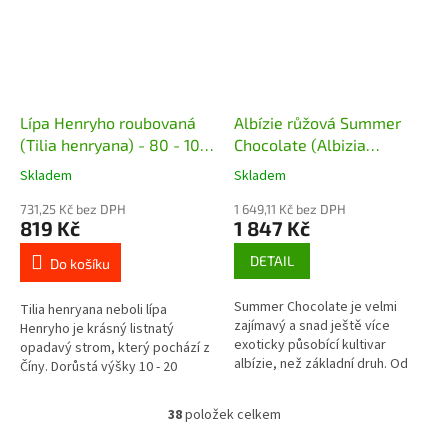
Lípa Henryho roubovaná
Albízie růžová Summer
(Tilia henryana) - 80 - 100
Chocolate (Albizia
cm
julibrissin Summer
Skladem
Skladem
Chocolate)
731,25 Kč bez DPH
1 649,11 Kč bez DPH
819 Kč
1 847 Kč
DETAIL
Do košíku
Summer Chocolate je velmi
Tilia henryana neboli lípa
zajímavý a snad ještě více
Henryho je krásný listnatý
exoticky působící kultivar
opadavý strom, který pochází z
albízie, než základní druh. Od
Číny. Dorůstá výšky 10 - 20
něj se totiž liší intenzivní tmavě
metrů. Koruna je široce
fialovou barvou svých listů....
kuželovitá a větve převislé.
38
položek celkem
O
Kvete velmi...
v