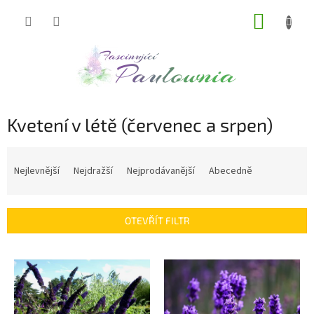
Přejít
NÁKUP
na
obsah
KOŠÍK
Kvetení v létě (červenec a srpen)
Ř
a
Nejlevnější
Nejdražší
Nejprodávanější
Abecedně
z
e
n
OTEVŘÍT FILTR
í
p
V
r
ý
o
p
d
i
u