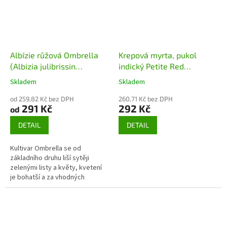
Albízie růžová Ombrella
Krepová myrta, pukol
(Albizia julibrissin
indický Petite Red
Ombrella)
(Lagerstroemia indica
Skladem
Skladem
Petite Red)
od 259,82 Kč bez DPH
260,71 Kč bez DPH
291 Kč
292 Kč
od
DETAIL
DETAIL
Kultivar Ombrella se od
základního druhu liší sytěji
zelenými listy a květy, kvetení
je bohatší a za vhodných
podmínek po celé léto. Navíc má
Ombrella tendenci růst lépe
jako...