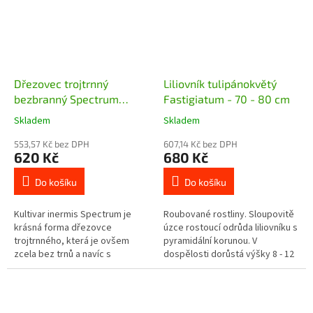
Dřezovec trojtrnný
Liliovník tulipánokvětý
bezbranný Spectrum
Fastigiatum - 70 - 80 cm
(Gleditsia triacanthos
Skladem
Skladem
inermis Spectrum) - 110 -
130 cm
553,57 Kč bez DPH
607,14 Kč bez DPH
620 Kč
680 Kč
Do košíku
Do košíku
Kultivar inermis Spectrum je
Roubované rostliny. Sloupovitě
krásná forma dřezovce
úzce rostoucí odrůda liliovníku s
trojtrnného, která je ovšem
pyramidální korunou. V
zcela bez trnů a navíc s
dospělosti dorůstá výšky 8 - 12
nádherně zbarvenými listy,
metrů a maximální šířky 3 metry.
které jsou zeleno žluté až zlaté
po celý rok,...