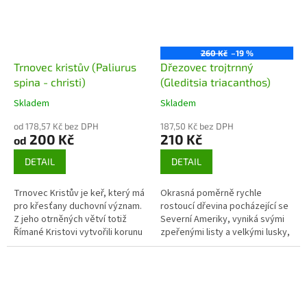
260 Kč
–19 %
Trnovec kristův (Paliurus
Dřezovec trojtrnný
spina - christi)
(Gleditsia triacanthos)
Skladem
Skladem
od 178,57 Kč bez DPH
187,50 Kč bez DPH
200 Kč
210 Kč
od
DETAIL
DETAIL
Trnovec Kristův je keř, který má
Okrasná poměrně rychle
pro křesťany duchovní význam.
rostoucí dřevina pocházející se
Z jeho otrněných větví totiž
Severní Ameriky, vyniká svými
Římané Kristovi vytvořili korunu
zpeřenými listy a velkými lusky,
při cestě na Golgotu.
které dodávají stromům
exotičnost.