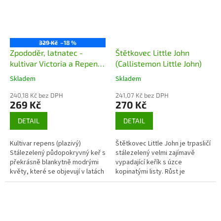
329 Kč
–18 %
Zpododěr, latnatec -
Štětkovec Little John
kultivar Victoria a Repens
(Callistemon Little John)
(Ceanothus thyrsiflorus)
Skladem
Skladem
240,18 Kč bez DPH
241,07 Kč bez DPH
269 Kč
270 Kč
DETAIL
DETAIL
Kultivar repens (plazivý)
Štětkovec Little John je trpasličí
Stálezelený půdopokryvný keř s
stálezelený velmi zajímavě
překrásně blankytně modrými
vypadající keřík s úzce
květy, které se objevují v latách
kopinatými listy. Růst je
na rostlině koncem jara. Dorůstá
kompaktní do výšky asi 0,5 - 0,7
výšky maximálně 50 cm a...
metru. Jeho květenství,...