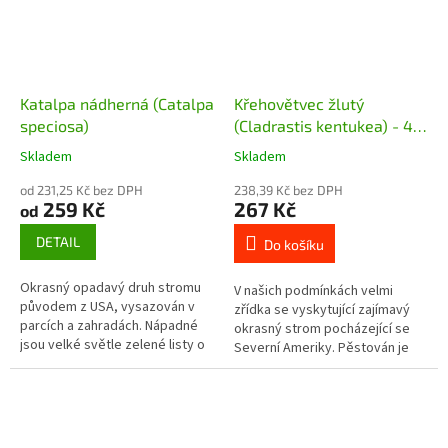
Katalpa nádherná (Catalpa
Křehovětvec žlutý
speciosa)
(Cladrastis kentukea) - 40
- 50 cm
Skladem
Skladem
od 231,25 Kč bez DPH
238,39 Kč bez DPH
259 Kč
267 Kč
od
DETAIL
Do košíku
Okrasný opadavý druh stromu
V našich podmínkách velmi
původem z USA, vysazován v
zřídka se vyskytující zajímavý
parcích a zahradách. Nápadné
okrasný strom pocházející se
jsou velké světle zelené listy o
Severní Ameriky. Pěstován je
velikosti 10 - 30 cm a až 5 cm
pro okrasu hlavně v zámeckých
velké bílé květy, které...
parcích jako solitérní strom.