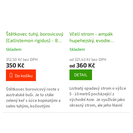
Štětkovec tuhý, borovicový
Včelí strom - ampák
(Callistemon rigidus) - 80
hupehejský, evodie
- 90 cm
Danielova (Tetradium
Skladem
Skladem
hupehensis, danielli)
312,50 Kč bez DPH
od 321,43 Kč bez DPH
350 Kč
360 Kč
od
DETAIL
Do košíku
Listnatý opadavý strom o výšce
Štětkovec borovicový roste v
5 - 10 metrů pocházející z
australské buši. Je to stále
východní Asie. Je využíván jako
zelený keř s úzce kopinatými a
okrasný strom, ale jeho hlavní
velmi tuhými, kožovitými
přednost je v tom, že je to
listy. Je známý pro svá červená
důležitá včelařská dřevina,...
květenství připomínající štětku...