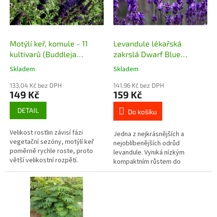
s
k
p
t
r
ů
o
d
Motýlí keř, komule - 11
Levandule lékařská
u
kultivarů (Buddleja
zakrslá Dwarf Blue
k
davidii) - 50 - 80 cm
(Lavandula angustifolia
Skladem
Skladem
t
Dwarf Blue) - 15 - 20 cm
ů
133,04 Kč bez DPH
141,96 Kč bez DPH
149 Kč
159 Kč
DETAIL
Do košíku
Velikost rostlin závisí fázi
Jedna z nejkrásnějších a
vegetační sezóny, motýlí keř
nejoblíbenějších odrůd
poměrně rychle roste, proto
levandule. Vyniká nízkým
větší velikostní rozpětí.
kompaktním růstem do
Kultivary Nanho Blue - tmavě
maximálně 30 cm výšky a
modrý, Empire blue - modrý,
záplavou sytě purpurových
Royal...
květenství, která krásně voní v...