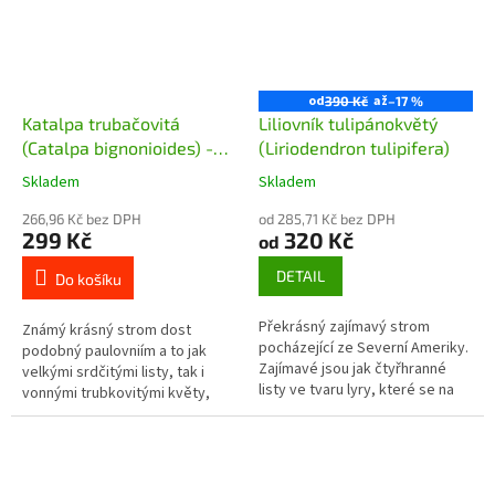
od
až
390 Kč
–17 %
Katalpa trubačovitá
Liliovník tulipánokvětý
(Catalpa bignonioides) -
(Liriodendron tulipifera)
70 - 80 cm
Skladem
Skladem
266,96 Kč bez DPH
od 285,71 Kč bez DPH
299 Kč
320 Kč
od
DETAIL
Do košíku
Překrásný zajímavý strom
Známý krásný strom dost
pocházející ze Severní Ameriky.
podobný paulovniím a to jak
Zajímavé jsou jak čtyřhranné
velkými srdčitými listy, tak i
listy ve tvaru lyry, které se na
vonnými trubkovitými květy,
podzim zbarvují do žluté barvy,
které jsou u katalpy ovšem bílé.
tak květy, které...
Pochází ze Severní Ameriky,...