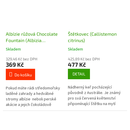
Albízie růžová Chocolate
Štětkovec (Callistemon
Fountain (Albizia
citrinus)
julibrissin Chocolate
Skladem
Skladem
Fountain) - 15 - 20 cm
329,46 Kč bez DPH
425,89 Kč bez DPH
369 Kč
477 Kč
DETAIL
Do košíku
Nádherný keř pocházející
Pokud máte rádi středomořsky
původně z Austrálie. Je známý
laděné zahrady a hedvábné
pro svá červená květenství
stromy albízie neboli perské
připomínající štětku na mytí
akácie a jejich čokoládově
lahví, proto anglický název
zbarvenou formu Summer
bottlebrush.
Chocolate, pak by vás mohl
zaujmout...