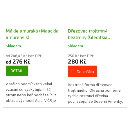
Mákie amurská (Maackia
Dřezovec trojtrnný
amurensis)
beztrnný (Gleditsia
triacanthos inermis) - 40 -
Skladem
Skladem
50 cm
od 246,43 Kč bez DPH
250 Kč bez DPH
276 Kč
280 Kč
od
DETAIL
Do košíku
V našich podmínkách velmi
Beztrnná forma dřezovce
vzácně se vyskytující nižší
trojtrnného. Okrasná poměrně
strom nebo keř pocházející z
rychle rostoucí dřevina
oblasti východní Asie. V ČR je
pocházející se Severní Ameriky,
pěstován jen v několika
vyniká svými zpeřenými listy a
arboretech. V ČR dorůstá cca 8 -
velkými lusky, které dodávají...
10...