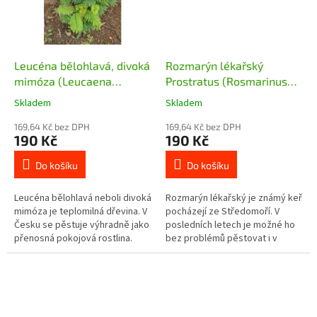
Leucéna bělohlavá, divoká
Rozmarýn lékařský
mimóza (Leucaena
Prostratus (Rosmarinus
leucocephala) - 15 - 20 cm
officinalis prostratus) - 15
Skladem
Skladem
- 20 cm
169,64 Kč bez DPH
169,64 Kč bez DPH
190 Kč
190 Kč
Do košíku
Do košíku
Leucéna bělohlavá neboli divoká
Rozmarýn lékařský je známý keř
mimóza je teplomilná dřevina. V
pocházejí ze Středomoří. V
Česku se pěstuje výhradně jako
posledních letech je možné ho
přenosná pokojová rostlina.
bez problémů pěstovat i v
našich podmínkách. Kultivar
Prostratus roste poléhavě a...