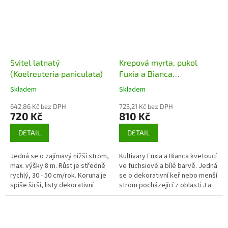
Svitel latnatý
Krepová myrta, pukol
(Koelreuteria paniculata)
Fuxia a Bianca
(Lagerstroemia indica
Skladem
Skladem
Fuxia, Bianca) - 90 - 130
642,86 Kč bez DPH
cm
723,21 Kč bez DPH
720 Kč
810 Kč
DETAIL
DETAIL
Jedná se o zajímavý nižší strom,
Kultivary Fuxia a Bianca kvetoucí
max. výšky 8 m. Růst je středně
ve fuchsiové a bílé barvě. Jedná
rychlý, 30 - 50 cm/rok. Koruna je
se o dekorativní keř nebo menší
spíše širší, listy dekorativní
strom pocházející z oblasti J a
lichozpeřené, květenství v
JV Asie, dnes pěstovaný v
dlouhých koncových...
mnoha dalších...