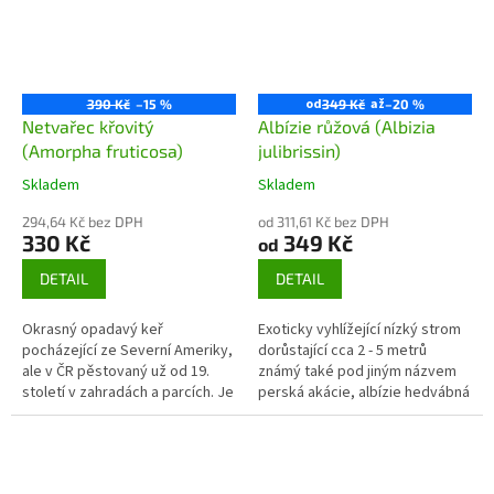
od
až
390 Kč
–15 %
349 Kč
–20 %
Netvařec křovitý
Albízie růžová (Albizia
(Amorpha fruticosa)
julibrissin)
Skladem
Skladem
294,64 Kč bez DPH
od 311,61 Kč bez DPH
330 Kč
349 Kč
od
DETAIL
DETAIL
Okrasný opadavý keř
Exoticky vyhlížející nízký strom
pocházející ze Severní Ameriky,
dorůstající cca 2 - 5 metrů
ale v ČR pěstovaný už od 19.
známý také pod jiným názvem
století v zahradách a parcích. Je
perská akácie, albízie hedvábná
dekorativní jak svými zpeřenými
nebo kapinice je nápadný svou
listy, tak i svými až 15 cm...
deštníkovitou korunou...