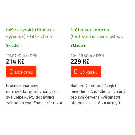
Ibišek syrský (Hibiscus
Štětkovec Inferno
syriacus) - 60 - 70 cm
(Callistemon viminalis
Inferno) - 40 - 50 cm
Skladem
Skladem
191,07 Kč bez DPH
204,46 Kč bez DPH
214 Kč
229 Kč
Do košíku
Do košíku
Krásný nenáročný
Nádherný keř pocházející
mrazuvzdorný keř známý pro
původně z Austrálie. Je známý
své velké květy dodávající
pro svá červená květenství
zahradám exotičnost. Pěstovat
připomínající štětku na mytí
ho můžeme v přenosných
lahví, proto anglický název
nádobách nebo rovnou v zemi
bottlebrush. Kultivar Inferno
na zahradě. Využití mají...
kvete...