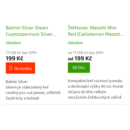
Balmín Silver Sheen
Štětkovec Masotti Mini
(Leptospermum Silver
Red (Callistemon Masotti
Sheen) - 25 - 30 cm
Mini Red)
Skladem
Skladem
177,68 Kč bez DPH
od 177,68 Kč bez DPH
199 Kč
199 Kč
od
DETAIL
Do košíku
Kompaktní keř rostoucí pomalu
Balmín Silver
a dorůstající výšky 80 cm. Kvete
Sheen je stálezelený keř
od jara do léta velkým
ceněný pro své jemné, stříbřitě
množstvím štětkovitých zářivě
šedé listy a bohaté
červených květů. Velmi odolný
kvetení. Rostlina pochází z
vůči suchu, ideální do nádob na...
Nového Zélandu a
Austrálie. Má...