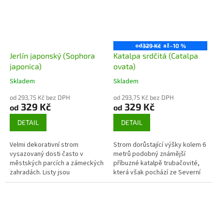
od
až
329 Kč
–10 %
Jerlín japonský (Sophora
Katalpa srdčitá (Catalpa
japonica)
ovata)
Skladem
Skladem
od 293,75 Kč bez DPH
od 293,75 Kč bez DPH
329 Kč
329 Kč
od
od
DETAIL
DETAIL
Velmi dekorativní strom
Strom dorůstající výšky kolem 6
vysazovaný dosti často v
metrů podobný známější
městských parcích a zámeckých
příbuzné katalpě trubačovité,
zahradách. Listy jsou
která však pochází ze Severní
lichozpeřené, květenství jsou
Ameriky. Katalpa srdčitá
až 30 cm dlouhé laty tvořené
pochází Číny. Listy jsou
množstvím malých...
srdčité,...