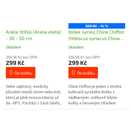
350 Kč
–14 %
Arálie štíhlá (Aralia elata)
Ibišek syrský China Chiffon
- 30 - 50 cm
(Hibiscus syriacus China
Chiffon®) - 80 cm
Skladem
Skladem
266,96 Kč bez DPH
266,96 Kč bez DPH
299 Kč
299 Kč
Do košíku
Do košíku
Velmi zajímavý, exoticky
China Chiffon je jeden z mnoha
působící menší strom nebo keř,
kultivarů syrského ibišku s
který je plně mrazuvzdorný až
nádhernými sněhově bílými
do -38°C. Pochází z části Sibiře,
květy a červeným středem.
Číny a Japonska. Listy jsou velmi
Jedná se o velkokvětou
velké - až 1 metr,...
variantu, květy jsou navíc
dvojité...