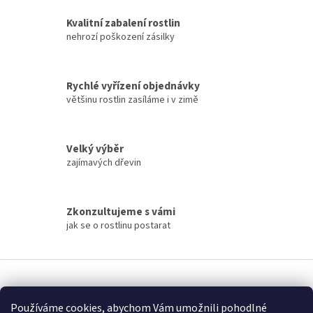
l
á
Kvalitní zabalení rostlin
d
nehrozí poškození zásilky
a
c
í
Rychlé vyřízení objednávky
p
většinu rostlin zasíláme i v zimě
r
v
k
y
Velký výběr
v
zajímavých dřevin
ý
p
i
s
Zkonzultujeme s vámi
u
jak se o rostlinu postarat
Z
á
Vytvořil Shoptet
p
Používáme cookies, abychom Vám umožnili pohodlné
a