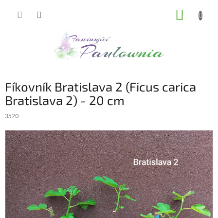
Přejít
NÁKUP
na
obsah
KOŠÍK
Fíkovník Bratislava 2 (Ficus carica
Bratislava 2) - 20 cm
3520