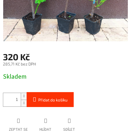
320 Kč
285,71 Kč bez DPH
Měrná
Skladem
cena:
Přidat do košíku
ZEPTAT SE
HLÍDAT
SDÍLET