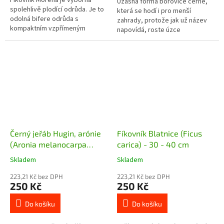
Úžasná forma borovice černé,
spolehlivě plodící odrůda. Je to
která se hodí i pro menší
odolná bifere odrůda s
zahrady, protože jak už název
kompaktním vzpřímeným
napovídá, roste úzce
růstem do velikosti 2,5 - 3
jehlancovitě vzhůru a je velmi
metry. Fíky jsou zeleno fialové,
kompaktní, drží svůj tvar. Roste
hruškovité....
velmi...
Černý jeřáb Hugin, arónie
Fíkovník Blatnice (Ficus
(Aronia melanocarpa
carica) - 30 - 40 cm
Hugin) - 110 cm
Skladem
Skladem
223,21 Kč bez DPH
223,21 Kč bez DPH
250 Kč
250 Kč
Do košíku
Do košíku