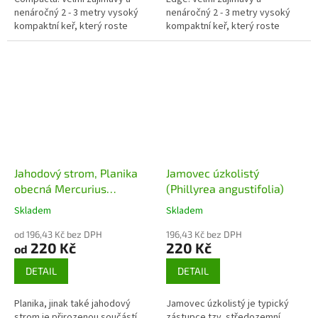
nenáročný 2 - 3 metry vysoký
nenáročný 2 - 3 metry vysoký
kompaktní keř, který roste
kompaktní keř, který roste
poměrně rychle a dobře snáší
poměrně rychle a dobře snáší
řez. Přírůstky mohou být 30 -
řez. Přírůstky mohou být 30 -
50...
50...
Jahodový strom, Planika
Jamovec úzkolistý
obecná Mercurius
(Phillyrea angustifolia)
(Arbutus unedo Mercurius)
Skladem
Skladem
od 196,43 Kč bez DPH
196,43 Kč bez DPH
220 Kč
220 Kč
od
DETAIL
DETAIL
Planika, jinak také jahodový
Jamovec úzkolistý je typický
strom je přirozenou součástí
zástupce tzv. středozemní