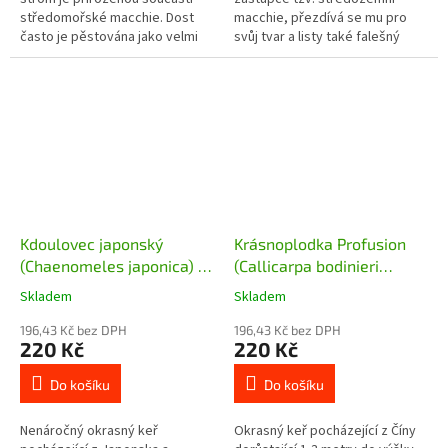
středomořské macchie. Dost
macchie, přezdívá se mu pro
často je pěstována jako velmi
svůj tvar a listy také falešný
dekorativní strom nebo keř,
olivovník. Je dostatečně
který zdobí nejen svým
mrazuvzdorný, takže ho
celkovým...
můžeme pěstovat...
Kdoulovec japonský
Krásnoplodka Profusion
(Chaenomeles japonica) -
(Callicarpa bodinieri
30 - 50 cm
Profusion) - 30 - 40 cm
Skladem
Skladem
196,43 Kč bez DPH
196,43 Kč bez DPH
220 Kč
220 Kč
Do košíku
Do košíku
Nenáročný okrasný keř
Okrasný keř pocházející z Číny