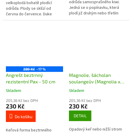
odrůda samosprašného kiwi.
velkoplodá bohatě plodící
Jedná se o popínavku, která
odrůda. Plody se sklízí od
plodí již druhým nebo třetím
června do července. Duke
rokem. Plod mají velikost asi 5
dorůstá do výšky asi 160 cm.
cm a svou chutí jsou téměř k...
280 Kč
–17 %
Angrešt beztrnný
Magnolie, šácholan
rezistentní Pax - 50 cm
soulangeův (Magnolia x
soulangeana)
Skladem
Skladem
205,36 Kč bez DPH
205,36 Kč bez DPH
230 Kč
230 Kč
DETAIL
Do košíku
Opadavý keř nebo nižší strom
Keřová forma beztrnného