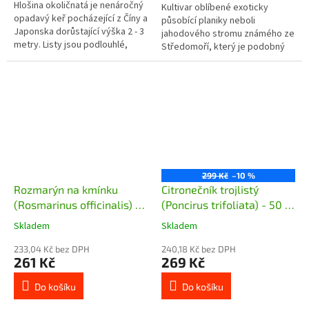
Hlošina okoličnatá je nenáročný
Kultivar oblíbené exoticky
opadavý keř pocházející z Číny a
působící planiky neboli
Japonska dorůstající výška 2 - 3
jahodového stromu známého ze
metry. Listy jsou podlouhlé,
Středomoří, který je podobný
zelené se stříbrnými tečkami.
kultivaru Compacta. Cobra je
Kvete na jaře v...
stálezelený keř nebo menší
strom, který...
299 Kč
–10 %
Rozmarýn na kmínku
Citronečník trojlistý
(Rosmarinus officinalis) -
(Poncirus trifoliata) - 50 -
40 - 50 cm
60 cm
Skladem
Skladem
233,04 Kč bez DPH
240,18 Kč bez DPH
261 Kč
269 Kč
Do košíku
Do košíku