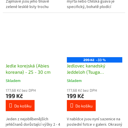
Zajímavé jsou jeho tmavě
myrta nebo Chilská guava je
zelené lesklé listy trochu
specifický, bohatě plodící
připomínající cesmínu. Na
kultivar stálezeleného keře
okrajích jsou zubaté a ostré.
pocházejícího z Chile a...
Květy jsou...
299 Kč
–33 %
Jedle korejská (Abies
Jedlovec kanadský
koreana) - 25 - 30 cm
Jeddeloh (Tsuga
canadensis Jeddeloh) - 10
Skladem
Skladem
- 20 cm
177,68 Kč bez DPH
177,68 Kč bez DPH
199 Kč
199 Kč
Do košíku
Do košíku
Jeden z nejoblíbenějších
V nabídce jsou nyní sazenice na
jehličnanů dorůstající výšky 2 - 4
poslední fotce v galerii. Okrasný