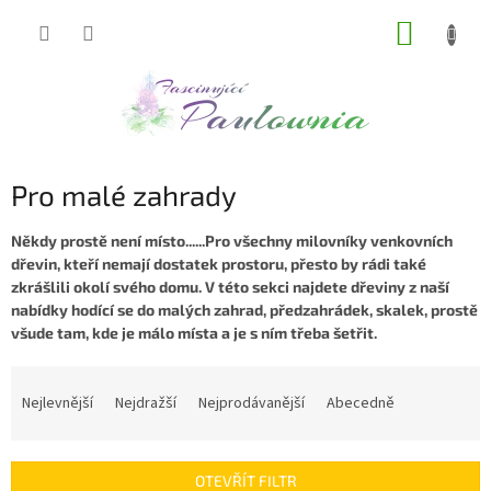
Přejít
NÁKUP
na
obsah
KOŠÍK
Pro malé zahrady
Někdy prostě není místo......Pro všechny milovníky venkovních
dřevin, kteří nemají dostatek prostoru, přesto by rádi také
zkrášlili okolí svého domu. V této sekci najdete dřeviny z naší
nabídky hodící se do malých zahrad, předzahrádek, skalek, prostě
všude tam, kde je málo místa a je s ním třeba šetřit.
Ř
a
Nejlevnější
Nejdražší
Nejprodávanější
Abecedně
z
e
n
OTEVŘÍT FILTR