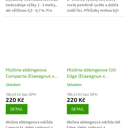
nedosahuje výšky 2 - 3 metry,
roste poměrně rychle a dobře
ale většinou 0,5 - 0,7 m. Pro
snáší řez. Přírůstky mohou být
svou velikost se hodí i do velmi
30 - 50 cm/rok. Nejnápadnější a
malých zahrad.
nejkrásnější na této...
Hlošina ebbingeova
Hlošina ebbingeova Gilt
Compacta (Elaeagnus x
Edge (Elaeagnus x
ebbingei Compacta)
ebbingei Gilt Edge)
Skladem
Skladem
196,43 Kč bez DPH
196,43 Kč bez DPH
220 Kč
220 Kč
DETAIL
DETAIL
Hlošina ebbingeova odrůda
Hlošina ebbingeova odrůda Gilt
Compacta. Velmi zajímavý a
Edge. Velmi zajímavý a