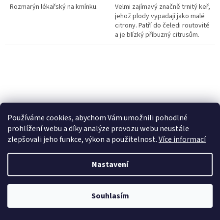
Rozmarýn lékařský na kmínku.
Velmi zajímavý značně trnitý keř,
jehož plody vypadají jako malé
citrony. Patří do čeledi routovité
a je blízký příbuzný citrusům.
Jeho původ je ve východní Asii,
převážně Číně....
Používáme cookies, abychom Vám umožnili pohodlné
329 Kč
–18 %
310 Kč
–12 %
prohlížení webu a díky analýze provozu webu neustále
Zpododěr, latnatec -
Cesmína ostrolistá Alaska
zlepšovali jeho funkce, výkon a použitelnost.
Více informací
kultivar Victoria a Repens
(Ilex aquiolium Alaska) -
(Ceanothus thyrsiflorus)
30 - 40 cm
Skladem
Skladem
Nastavení
240,18 Kč bez DPH
241,07 Kč bez DPH
269 Kč
270 Kč
Souhlasím
DETAIL
Do košíku