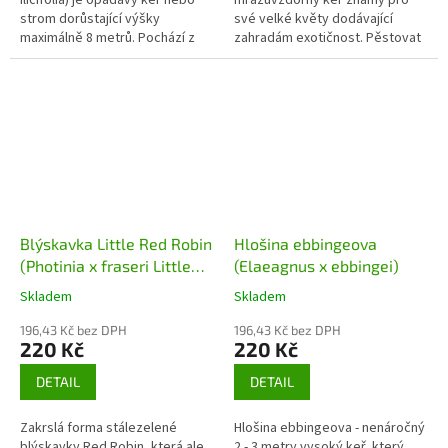
strom dorůstající výšky
své velké květy dodávající
maximálně 8 metrů. Pochází z
zahradám exotičnost. Pěstovat
východních oblastí USA a v
ho můžeme v přenosných
Česku je zřídka...
nádobách nebo rovnou v zemi
na zahradě. Využití mají...
Blýskavka Little Red Robin
Hlošina ebbingeova
(Photinia x fraseri Little
(Elaeagnus x ebbingei)
Red Robin)
Skladem
Skladem
196,43 Kč bez DPH
196,43 Kč bez DPH
220 Kč
220 Kč
DETAIL
DETAIL
Zakrslá forma stálezelené
Hlošina ebbingeova - nenáročný
blýskavky Red Robin, která ale
2 - 3 metry vysoký keř, který