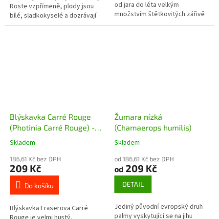
od jara do léta velkým
Roste vzpřímeně, plody jsou
množstvím štětkovitých zářivě
bílé, sladkokyselé a dozrávají
červených květů. Velmi odolný
ve velkém množství v dlouhých
vůči suchu, ideální do nádob na...
hroznech v průběhu léta.
Blýskavka Carré Rouge
Žumara nízká
(Photinia Carré Rouge) -
(Chamaerops humilis)
20 cm
Skladem
Skladem
186,61 Kč bez DPH
od 186,61 Kč bez DPH
209 Kč
209 Kč
od
DETAIL
Do košíku
Jediný původní evropský druh
Blýskavka Fraserova Carré
palmy vyskytující se na jihu
Rouge je velmi hustý,