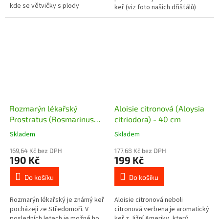
kde se větvičky s plody
keř (viz foto našich dřišťálů)
využívají jako vánoční dekorace.
nebo i jako půdopokryvná.
Keř dorůstá maximální výšky...
Vytváří husté koberce vysoké
asi 30...
Rozmarýn lékařský
Aloisie citronová (Aloysia
Prostratus (Rosmarinus
citriodora) - 40 cm
officinalis prostratus) - 15
Skladem
Skladem
- 20 cm
169,64 Kč bez DPH
177,68 Kč bez DPH
190 Kč
199 Kč
Do košíku
Do košíku
Rozmarýn lékařský je známý keř
Aloisie citronová neboli
pocházejí ze Středomoří. V
citronová verbena je aromatický
posledních letech je možné ho
keř z Jižní Ameriky, který