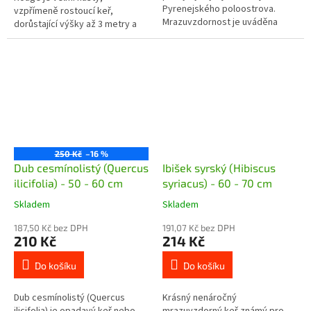
Pyrenejského poloostrova.
vzpřímeně rostoucí keř,
Mrazuvzdornost je uváděna
dorůstající výšky až 3 metry a
-12°C, se zakrytím ještě více.
šířky 2 metry. Růst je středně
Dorůstá do 3 metrů výšky, listy
rychlý. Listy, podobně jako u
jsou...
ostatních...
250 Kč
–16 %
Dub cesmínolistý (Quercus
Ibišek syrský (Hibiscus
ilicifolia) - 50 - 60 cm
syriacus) - 60 - 70 cm
Skladem
Skladem
187,50 Kč bez DPH
191,07 Kč bez DPH
210 Kč
214 Kč
Do košíku
Do košíku
Dub cesmínolistý (Quercus
Krásný nenáročný
ilicifolia) je opadavý keř nebo
mrazuvzdorný keř známý pro