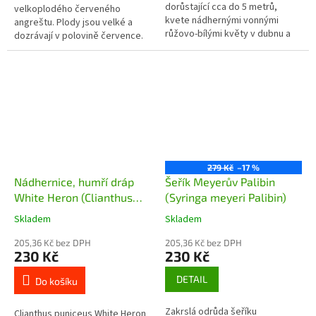
dorůstající cca do 5 metrů,
velkoplodého červeného
kvete nádhernými vonnými
angreštu. Plody jsou velké a
růžovo-bílými květy v dubnu a
dozrávají v polovině července.
květnu ještě před olistěním. Ty
Plodnost je vysoká a pravidelná.
připomínají květy tulipánu a...
Tato odrůda je vysoce odolná
vůči...
279 Kč
–17 %
Nádhernice, humří dráp
Šeřík Meyerův Palibin
White Heron (Clianthus
(Syringa meyeri Palibin)
puniceus White Heron) -
Skladem
Skladem
60 - 80 cm
205,36 Kč bez DPH
205,36 Kč bez DPH
230 Kč
230 Kč
DETAIL
Do košíku
Zakrslá odrůda šeříku
Clianthus puniceus White Heron