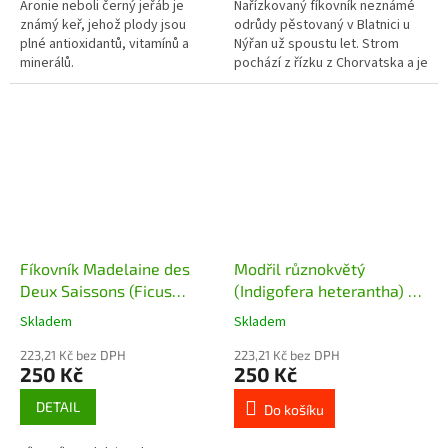
Aronie neboli černý jeřáb je
Nařízkovaný fíkovník neznámé
známý keř, jehož plody jsou
odrůdy pěstovaný v Blatnici u
plné antioxidantů, vitamínů a
Nýřan už spoustu let. Strom
minerálů.
pochází z řízku z Chorvatska a je
velmi dobře plodný.
Fíkovník Madelaine des
Modřil různokvětý
Deux Saissons (Ficus
(Indigofera heterantha) -
carica Madelaine des
30 cm
Skladem
Skladem
Deux Saissons)
223,21 Kč bez DPH
223,21 Kč bez DPH
250 Kč
250 Kč
DETAIL
Do košíku