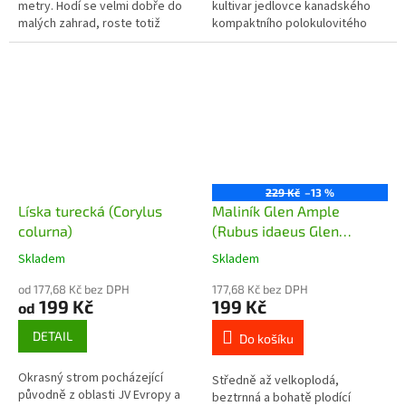
metry. Hodí se velmi dobře do
kultivar jedlovce kanadského
malých zahrad, roste totiž
kompaktního polokulovitého
pomalu a jen málokdy doroste
tvaru dorůstající výšky 0,5 - 1
více než 5 metrů. Má velmi...
metru a šířky do 1,5...
229 Kč
–13 %
Líska turecká (Corylus
Maliník Glen Ample
colurna)
(Rubus idaeus Glen
Ample) - 50 cm
Skladem
Skladem
od 177,68 Kč bez DPH
177,68 Kč bez DPH
199 Kč
199 Kč
od
DETAIL
Do košíku
Okrasný strom pocházející
Středně až velkoplodá,
původně z oblasti JV Evropy a
beztrnná a bohatě plodící