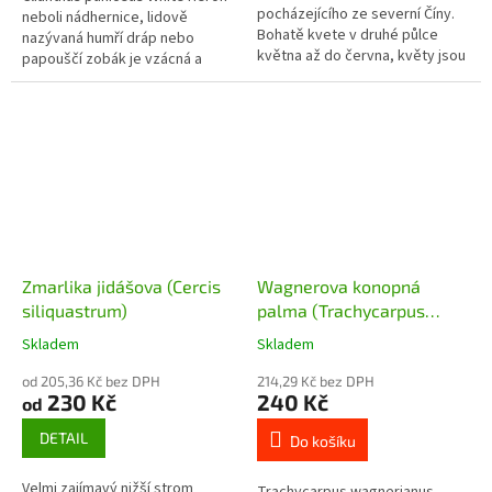
pocházejícího ze severní Číny.
neboli nádhernice, lidově
Bohatě kvete v druhé půlce
nazývaná humří dráp nebo
května až do června, květy jsou
papouščí zobák je vzácná a
fialové, někdy do růžova, silně
atraktivní varianta
příjemně vonící. Jedná se také
novozélandského keře. Tento...
o...
Zmarlika jidášova (Cercis
Wagnerova konopná
siliquastrum)
palma (Trachycarpus
wagnerianus) - 15 - 20 cm
Skladem
Skladem
od 205,36 Kč bez DPH
214,29 Kč bez DPH
230 Kč
240 Kč
od
DETAIL
Do košíku
Velmi zajímavý nižší strom
Trachycarpus wagnerianus -