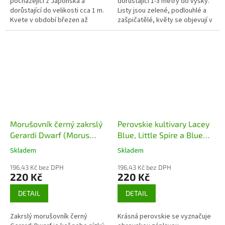
pocházející z Japonska a
dorůstající 1-3 metry do výšky.
dorůstající do velikosti cca 1 m.
Listy jsou zelené, podlouhlé a
Kvete v období březen až
zašpičatělé, květy se objevují v
duben, květy jsou
létě a nejsou nijak zvlášť
červenooranžové, asi 2,5 cm
nápadné. Nejnápadnější...
velké.
Morušovník černý zakrslý
Perovskie kultivary Lacey
Gerardi Dwarf (Morus
Blue, Little Spire a Blue
nigra Gerardi Dwarf)
Spire (Perovskia) - 30 - 40
Skladem
Skladem
cm
196,43 Kč bez DPH
196,43 Kč bez DPH
220 Kč
220 Kč
DETAIL
DETAIL
Zakrslý morušovník černý
Krásná perovskie se vyznačuje