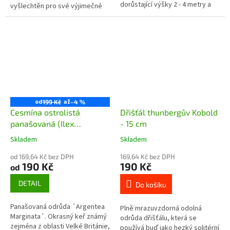
dorůstající výšky 2 - 4 metry a
vyšlechtěn pro své výjimečné
šířky 1 - 2 metry. Využití má jako
kulinářské vlastnosti, zejména
solitér a stále...
pro grilování. Tento kultivar...
od
až
199 Kč
–4 %
Cesmína ostrolistá
Dřišťál thunbergův Kobold
panašovaná (Ilex
- 15 cm
aquifolium Argentea
Skladem
Skladem
Marginata)
od 169,64 Kč bez DPH
169,64 Kč bez DPH
190 Kč
190 Kč
od
DETAIL
Do košíku
Panašovaná odrůda ´Argentea
Plně mrazuvzdorná odolná
Marginata´. Okrasný keř známý
odrůda dřišťálu, která se
zejména z oblasti Velké Británie,
používá buď jako hezký solitérní