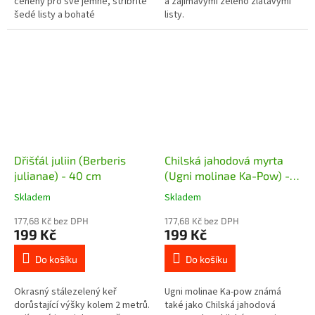
ceněný pro své jemné, stříbřitě
a zajímavými zeleno zlatavými
šedé listy a bohaté
listy.
kvetení. Rostlina pochází z
Nového Zélandu a
Austrálie. Má...
Dřišťál juliin (Berberis
Chilská jahodová myrta
julianae) - 40 cm
(Ugni molinae Ka-Pow) -
15 - 20 cm
Skladem
Skladem
177,68 Kč bez DPH
177,68 Kč bez DPH
199 Kč
199 Kč
Do košíku
Do košíku
Okrasný stálezelený keř
Ugni molinae Ka-pow známá
dorůstající výšky kolem 2 metrů.
také jako Chilská jahodová