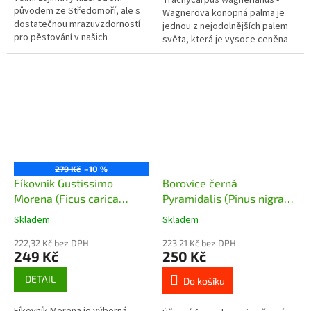
původem ze Středomoří, ale s
Wagnerova konopná palma je
dostatečnou mrazuvzdorností
jednou z nejodolnějších palem
pro pěstování v našich
světa, která je vysoce ceněna
podmínkách. Mrazuvzdornost u
pro svou schopnost přežít v
starších jedinců je -23°C,
mírném podnebném pásu
mladší...
včetně...
279 Kč
–10 %
Fíkovník Gustissimo
Borovice černá
Morena (Ficus carica
Pyramidalis (Pinus nigra
Gustissimo Morena)
Pyramidalis) - 50 cm
Skladem
Skladem
222,32 Kč bez DPH
223,21 Kč bez DPH
249 Kč
250 Kč
DETAIL
Do košíku
Fíkovník Morena je výborná