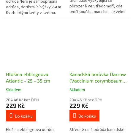
druh dubu vyskytující se
odrůda Nero je samosprašná
přirozeně ve Středomoří, kde
odrůda, dorůstající výšky 2-4 m.
tvoří součást macchie. Je velmi
Kvete bílými květy v květnu.
zajímavý svými listy, které jsou
Dužnina plodů je tmavě fialově
téměř k nerozeznání od
červená, sladká až...
cesmíny,...
Hlošina ebbingeova
Kanadská borůvka Darrow
Atlantic - 25 - 35 cm
(Vaccinium corymbosum
Darrow) - 30 - 40 cm
Skladem
Skladem
204,46 Kč bez DPH
204,46 Kč bez DPH
229 Kč
229 Kč
Do košíku
Do košíku
Hlošina ebbingeova odrůda
Středně raná odrůda kanadské