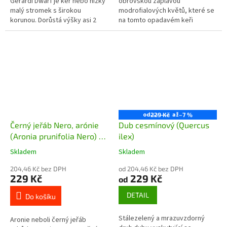
Gerardi Dwarf je keř nebo nízký
obrovskou záplavou
malý stromek s širokou
modrofialových květů, které se
korunou. Dorůstá výšky asi 2
na tomto opadavém keři
metry. Plody - moruše - jsou při
objevují od července do září až
dozrání černé, až 5 cm velké,...
října. Perovskii se říká také
ruská šalvěj...
od
až
229 Kč
–7 %
Černý jeřáb Nero, arónie
Dub cesmínový (Quercus
(Aronia prunifolia Nero) -
ilex)
100 - 110 cm
Skladem
Skladem
204,46 Kč bez DPH
od 204,46 Kč bez DPH
229 Kč
229 Kč
od
DETAIL
Do košíku
Stálezelený a mrazuvzdorný
Aronie neboli černý jeřáb