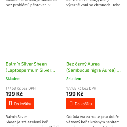
bez problémů pěstovat i v
výrazně voní po citronech. Jeho
našich podmínkách. Kultivar
listy mají široké využití v
Prostratus roste poléhavě a...
léčitelství, ale i v kuchyni.
Balmín Silver Sheen
Bez černý Aurea
(Leptospermum Silver
(Sambucus nigra Aurea) -
Sheen) - 25 - 30 cm
10 - 15 cm
Skladem
Skladem
177,68 Kč bez DPH
177,68 Kč bez DPH
199 Kč
199 Kč
Do košíku
Do košíku
Balmín Silver
Odrůda Aurea roste jako dobře
Sheen je stálezelený keř
větvený keř s krásným habitem