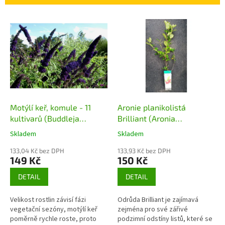
í
p
V
r
ý
o
p
d
i
u
s
k
p
t
r
ů
o
d
Motýlí keř, komule - 11
Aronie planikolistá
u
kultivarů (Buddleja
Brilliant (Aronia
k
davidii) - 50 - 80 cm
arbutifolia Brilliant)
Skladem
Skladem
t
ů
133,04 Kč bez DPH
133,93 Kč bez DPH
149 Kč
150 Kč
DETAIL
DETAIL
Velikost rostlin závisí fázi
Odrůda Brilliant je zajímavá
vegetační sezóny, motýlí keř
zejména pro své zářivé
poměrně rychle roste, proto
podzimní odstíny listů, které se