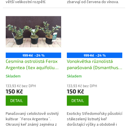
větší velikostní rozpětí.
zbarvují od červena do vínova.
Kultivary Nanho Blue - tmavě
Kvete v květnu čistě bílými
modrý, Empire blue - modrý,
květy v chocholících. Plody
Royal...
jsou...
199 Kč
–24 %
199 Kč
–24 %
Cesmína ostrolistá Ferox
Vonokvětka různolistá
Argentea (Ilex aquifolium
panašovaná (Osmanthus
Ferox Argentea)
heterophyllus variegatus)
Skladem
Skladem
133,93 Kč bez DPH
133,93 Kč bez DPH
150 Kč
150 Kč
DETAIL
DETAIL
Panašovaný celolistově ostnitý
Exoticky Středomořsky působící
kultivar ´Ferox Argentea´.
stálezelený listnatý keř
Okrasný keř známý zejména z
dorůstající výšky a obdobně i