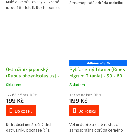
Malé Asie pěstovaný v Evropě
červenoplodá odrůda maliníku.
už od 16. století. Roste pomalu,
dožívá se až 100 let, v
dospělosti může dosahovat
výšky 10...
230 Kč
–13 %
Ostružiník japonský
Rybíz černý Titania (Ribes
(Rubus phoenicolasius) -
nigrum Titania) - 50 - 60
40 - 60 cm
cm
Skladem
Skladem
177,68 Kč bez DPH
177,68 Kč bez DPH
199 Kč
199 Kč
Do košíku
Do košíku
Netradiční nenáročný druh
Velmi dobře a silně rostoucí
ostružiníku pocházející z
samosprašná odrůda černého