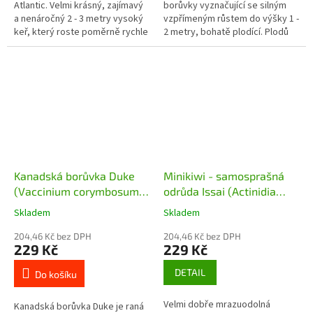
Atlantic. Velmi krásný, zajímavý
borůvky vyznačující se silným
a nenáročný 2 - 3 metry vysoký
vzpřímeným růstem do výšky 1 -
keř, který roste poměrně rychle
2 metry, bohatě plodící. Plodů
a dobře snáší řez. Přírůstky
může být z jednoho keře až 7
mohou být 30 - 50 cm/rok....
litrů. Plody jsou velké,...
Kanadská borůvka Duke
Minikiwi - samosprašná
(Vaccinium corymbosum
odrůda Issai (Actinidia
Duke) - 40 cm
arguta Issai)
Skladem
Skladem
204,46 Kč bez DPH
204,46 Kč bez DPH
229 Kč
229 Kč
DETAIL
Do košíku
Velmi dobře mrazuodolná
Kanadská borůvka Duke je raná