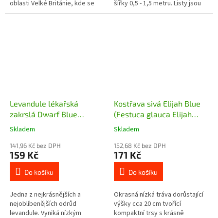
oblasti Velké Británie, kde se
šířky 0,5 - 1,5 metru. Listy jsou
větvičky s plody využívají jako
tuhé, kožovité se zoubky na
vánoční dekorace. Keř...
okrajích a jak je v názvu...
Levandule lékařská
Kostřava sivá Elijah Blue
zakrslá Dwarf Blue
(Festuca glauca Elijah
(Lavandula angustifolia
Blue)
Skladem
Skladem
Dwarf Blue) - 15 - 20 cm
141,96 Kč bez DPH
152,68 Kč bez DPH
159 Kč
171 Kč
Do košíku
Do košíku
Jedna z nejkrásnějších a
Okrasná nízká tráva dorůstající
nejoblíbenějších odrůd
výšky cca 20 cm tvořící
levandule. Vyniká nízkým
kompaktní trsy s krásně