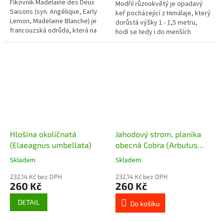
Fíkovník Madelaine des Deux
Modřil různokvětý je opadavý
Saisons (syn. Angélique, Early
keř pocházející z Himálaje, který
Lemon, Madelaine Blanche) je
dorůstá výšky 1 - 1,5 metru,
francouzská odrůda, která na
hodí se tedy i do menších
vhodném stanovišti dorůstá do
zahrádek. Vyhledávaný je
výšky až 4 m a šířky 5 m. Jak...
zejména pro jeho kvetení,
které...
Hlošina okoličnatá
Jahodový strom, planika
(Elaeagnus umbellata)
obecná Cobra (Arbutus
unedo Cobra) - 40 - 50 cm
Skladem
Skladem
232,14 Kč bez DPH
232,14 Kč bez DPH
260 Kč
260 Kč
DETAIL
Do košíku