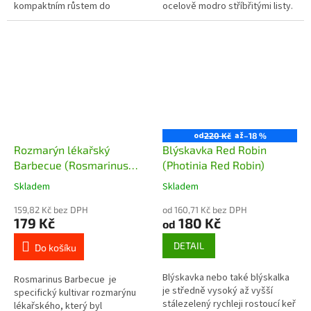
kompaktním růstem do
ocelově modro stříbřitými listy.
maximálně 30 cm výšky a
záplavou sytě purpurových
květenství, která krásně voní v...
od
až
220 Kč
–18 %
Rozmarýn lékařský
Blýskavka Red Robin
Barbecue (Rosmarinus
(Photinia Red Robin)
officinalis Barbecue) - 20
Skladem
Skladem
cm
159,82 Kč bez DPH
od 160,71 Kč bez DPH
179 Kč
180 Kč
od
DETAIL
Do košíku
Blýskavka nebo také blýskalka
Rosmarinus Barbecue je
je středně vysoký až vyšší
specifický kultivar rozmarýnu
stálezelený rychleji rostoucí keř
lékařského, který byl