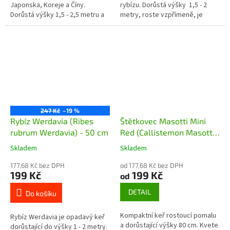
Japonska, Koreje a Číny.
rybízu. Dorůstá výšky 1,5 - 2
Dorůstá výšky 1,5 - 2,5 metru a
metry, roste vzpřímeně, je
vytváří rozložitý keř. Na
bohatě větvený. Plody jsou
výhonech jsou chloupky a trny,
velké bobule v hroznech...
které jsou...
247 Kč
–19 %
Rybíz Werdavia (Ribes
Štětkovec Masotti Mini
rubrum Werdavia) - 50 cm
Red (Callistemon Masotti
Mini Red)
Skladem
Skladem
177,68 Kč bez DPH
od 177,68 Kč bez DPH
199 Kč
199 Kč
od
DETAIL
Do košíku
Kompaktní keř rostoucí pomalu
Rybíz Werdavia je opadavý keř
a dorůstající výšky 80 cm. Kvete
dorůstající do výšky 1 - 2 metry.