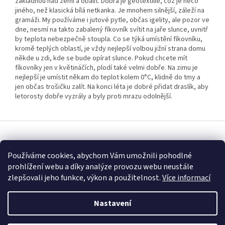
základnou nad zemí a obalit. Dobrá je geotextilie, což je něco
jiného, než klasická bílá netkanka. Je mnohem silnější, záleží na
gramáži. My používáme i jutové pytle, občas igelity, ale pozor ve
dne, nesmí na takto zabalený fíkovník svítit na jaře slunce, uvnitř
by teplota nebezpečně stoupla. Co se týká umístění fíkovníku,
kromě teplých oblastí, je vždy nejlepší volbou jižní strana domu
někde u zdi, kde se bude opírat slunce. Pokud chcete mít
fíkovníky jen v květináčích, plodí také velmi dobře. Na zimu je
nejlepší je umístit někam do teplot kolem 0°C, klidně do tmy a
jen občas trošičku zalít. Na konci léta je dobré přidat draslík, aby
letorosty dobře vyzrály a byly proti mrazu odolnější.
Z
á
Vytvořil Shoptet
p
Používáme cookies, abychom Vám umožnili pohodlné
a
prohlížení webu a díky analýze provozu webu neustále
t
Copyright 2026
Fascinující Paulownia
. Všechna práva vyhrazena.
zlepšovali jeho funkce, výkon a použitelnost.
Více informací
í
Nastavení