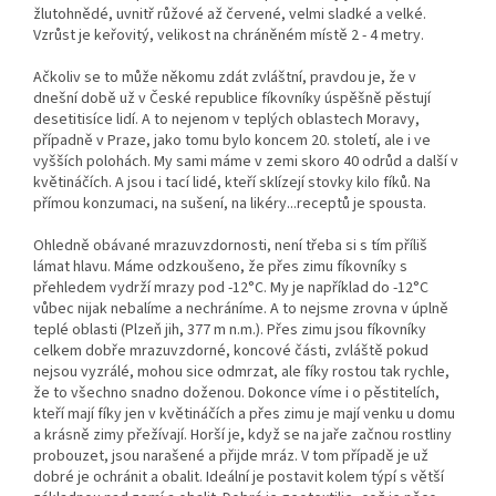
žlutohnědé, uvnitř růžové až červené, velmi sladké a velké.
Vzrůst je keřovitý, velikost na chráněném místě 2 - 4 metry.
Ačkoliv se to může někomu zdát zvláštní, pravdou je, že v
dnešní době už v České republice fíkovníky úspěšně pěstují
desetitisíce lidí. A to nejenom v teplých oblastech Moravy,
případně v Praze, jako tomu bylo koncem 20. století, ale i ve
vyšších polohách. My sami máme v zemi skoro 40 odrůd a další v
květináčích. A jsou i tací lidé, kteří sklízejí stovky kilo fíků. Na
přímou konzumaci, na sušení, na likéry...receptů je spousta.
Ohledně obávané mrazuvzdornosti, není třeba si s tím příliš
lámat hlavu. Máme odzkoušeno, že přes zimu fíkovníky s
přehledem vydrží mrazy pod -12°C. My je například do -12°C
vůbec nijak nebalíme a nechráníme. A to nejsme zrovna v úplně
teplé oblasti (Plzeň jih, 377 m n.m.). Přes zimu jsou fíkovníky
celkem dobře mrazuvzdorné, koncové části, zvláště pokud
nejsou vyzrálé, mohou sice odmrzat, ale fíky rostou tak rychle,
že to všechno snadno doženou. Dokonce víme i o pěstitelích,
kteří mají fíky jen v květináčích a přes zimu je mají venku u domu
a krásně zimy přežívají. Horší je, když se na jaře začnou rostliny
probouzet, jsou narašené a přijde mráz. V tom případě je už
dobré je ochránit a obalit. Ideální je postavit kolem týpí s větší