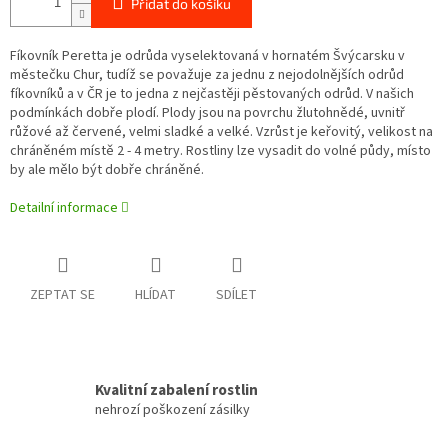
Přidat do košíku
Fíkovník Peretta je odrůda vyselektovaná v hornatém Švýcarsku v
městečku Chur, tudíž se považuje za jednu z nejodolnějších odrůd
fíkovníků a v ČR je to jedna z nejčastěji pěstovaných odrůd. V našich
podmínkách dobře plodí. Plody jsou na povrchu žlutohnědé, uvnitř
růžové až červené, velmi sladké a velké. Vzrůst je keřovitý, velikost na
chráněném místě 2 - 4 metry. Rostliny lze vysadit do volné půdy, místo
by ale mělo být dobře chráněné.
Detailní informace
ZEPTAT SE
HLÍDAT
SDÍLET
Kvalitní zabalení rostlin
nehrozí poškození zásilky