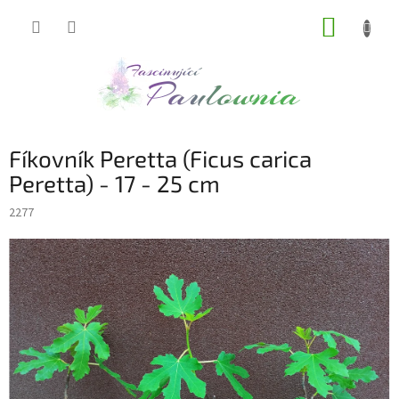
Přejít
NÁKUP
na
obsah
KOŠÍK
Fíkovník Peretta (Ficus carica
Peretta) - 17 - 25 cm
2277