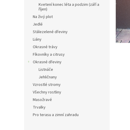
n
Kvetení konec léta a podzim (září a
e
říjen)
l
Na živý plot
Jedlé
Stálezelené dřeviny
Liány
Okrasné trávy
Fíkovníky a citrusy
Okrasné dřeviny
Listnáče
Jehličnany
Vzrostlé stromy
Všechny rostliny
Masožravé
Trvalky
Pro terasu a zimní zahradu