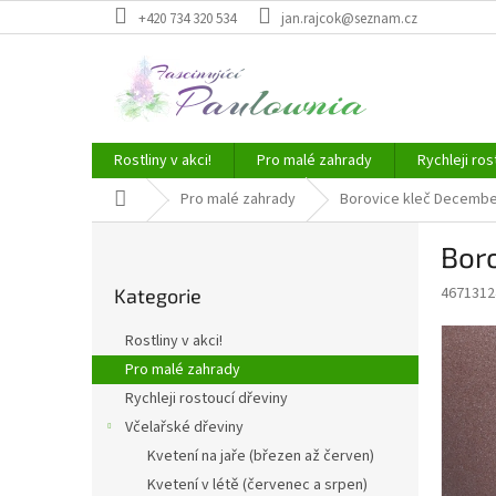
Přejít
+420 734 320 534
jan.rajcok@seznam.cz
na
obsah
Rostliny v akci!
Pro malé zahrady
Rychleji ros
Domů
Pro malé zahrady
Borovice kleč Decembe
P
Bor
o
Přeskočit
s
4671312
Kategorie
kategorie
t
r
Rostliny v akci!
a
Pro malé zahrady
n
Rychleji rostoucí dřeviny
n
í
Včelařské dřeviny
p
Kvetení na jaře (březen až červen)
a
Kvetení v létě (červenec a srpen)