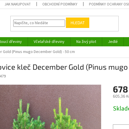
JAK NAKUPOVAT
OBCHODNÍ PODMÍNKY
PODMÍNKY OCHRANY OS
HLEDAT
toucí dřeviny
Včelařské dřeviny
Na živý plot
Jedlé
r Gold (Pinus mugo December Gold) - 50 cm
ovice kleč December Gold (Pinus mugo
479
678
605,36 K
Měrná
Skla
cena: