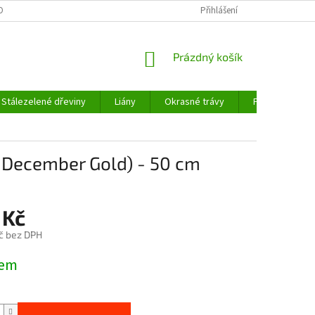
OBNÍCH ÚDAJŮ
Přihlášení
NÁKUPNÍ
Prázdný košík
KOŠÍK
Stálezelené dřeviny
Liány
Okrasné trávy
Fíkovníky a cit
 December Gold) - 50 cm
 Kč
č bez DPH
dem