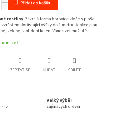
Přidat do košíku
né rostliny
. Zakrslá forma borovice kleče s ploše
 vzrůstem dorůstající výšky do 1 metru. Jehlice jsou
uhé, zelené, v období kolem Vánoc zelenožluté.
informace
ZEPTAT SE
HLÍDAT
SDÍLET
Velký výběr
zajímavých dřevin
e i v