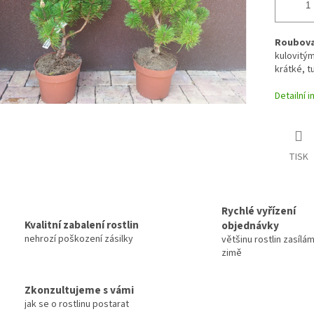
Roubova
kulovitým
krátké, t
Detailní 
TISK
Rychlé vyřízení
Kvalitní zabalení rostlin
objednávky
nehrozí poškození zásilky
většinu rostlin zasílám
zimě
Zkonzultujeme s vámi
jak se o rostlinu postarat