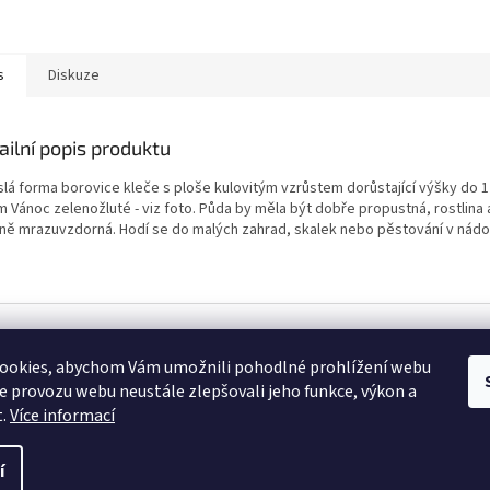
s
Diskuze
ailní popis produktu
slá forma borovice kleče s ploše kulovitým vzrůstem dorůstající výšky do 1 
 Vánoc zelenožluté - viz foto. Půda by měla být dobře propustná, rostlina a
lně mrazuvzdorná. Hodí se do malých zahrad, skalek nebo pěstování v nád
hrazena.
ookies, abychom Vám umožnili pohodlné prohlížení webu
ze provozu webu neustále zlepšovali jeho funkce, výkon a
t.
Více informací
í