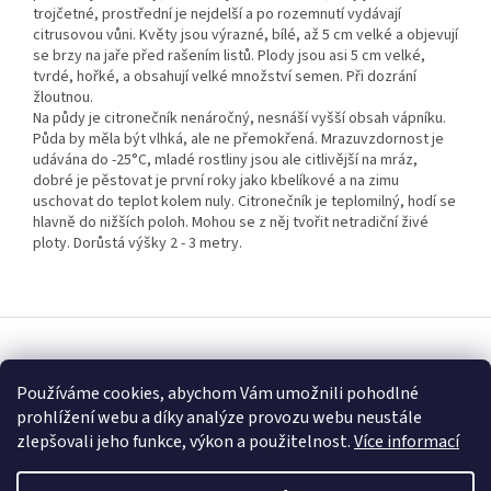
trojčetné, prostřední je nejdelší a po rozemnutí vydávají
citrusovou vůni. Květy jsou výrazné, bílé, až 5 cm velké a objevují
se brzy na jaře před rašením listů. Plody jsou asi 5 cm velké,
tvrdé, hořké, a obsahují velké množství semen. Při dozrání
žloutnou.
Na půdy je citronečník nenáročný, nesnáší vyšší obsah vápníku.
Půda by měla být vlhká, ale ne přemokřená. Mrazuvzdornost je
udávána do -25°C, mladé rostliny jsou ale citlivější na mráz,
dobré je pěstovat je první roky jako kbelíkové a na zimu
uschovat do teplot kolem nuly. Citronečník je teplomilný, hodí se
hlavně do nižších poloh. Mohou se z něj tvořit netradiční živé
ploty. Dorůstá výšky 2 - 3 metry.
Z
á
Vytvořil Shoptet
p
Používáme cookies, abychom Vám umožnili pohodlné
a
prohlížení webu a díky analýze provozu webu neustále
t
Copyright 2026
Fascinující Paulownia
. Všechna práva vyhrazena.
zlepšovali jeho funkce, výkon a použitelnost.
Více informací
í