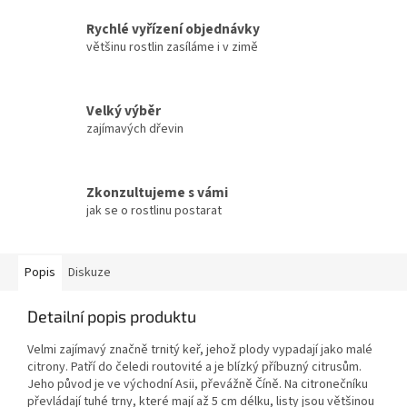
Rychlé vyřízení objednávky
většinu rostlin zasíláme i v zimě
Velký výběr
zajímavých dřevin
Zkonzultujeme s vámi
jak se o rostlinu postarat
Popis
Diskuze
Detailní popis produktu
Velmi zajímavý značně trnitý keř, jehož plody vypadají jako malé
citrony. Patří do čeledi routovité a je blízký příbuzný citrusům.
Jeho původ je ve východní Asii, převážně Číně. Na citronečníku
převládají tuhé trny, které mají až 5 cm délku, listy jsou většinou