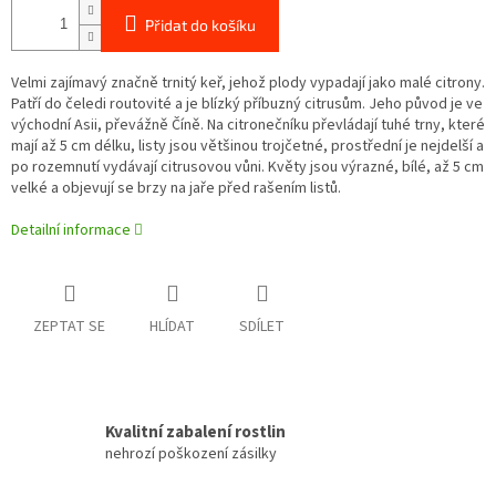
Přidat do košíku
Velmi zajímavý značně trnitý keř, jehož plody vypadají jako malé citrony.
Patří do čeledi routovité a je blízký příbuzný citrusům. Jeho původ je ve
východní Asii, převážně Číně. Na citronečníku převládají tuhé trny, které
mají až 5 cm délku, listy jsou většinou trojčetné, prostřední je nejdelší a
po rozemnutí vydávají citrusovou vůni. Květy jsou výrazné, bílé, až 5 cm
velké a objevují se brzy na jaře před rašením listů.
Detailní informace
ZEPTAT SE
HLÍDAT
SDÍLET
Kvalitní zabalení rostlin
nehrozí poškození zásilky