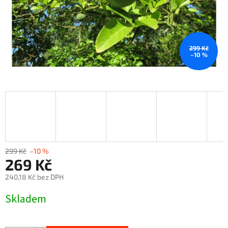
299 Kč
–10 %
299 Kč
–10 %
269 Kč
240,18 Kč bez DPH
Měrná
Skladem
cena: