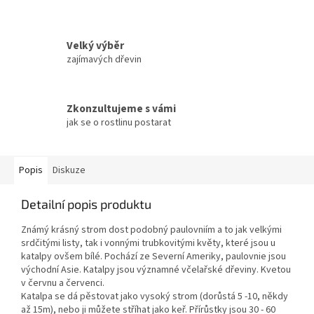
Velký výběr
zajímavých dřevin
Zkonzultujeme s vámi
jak se o rostlinu postarat
Popis
Diskuze
Detailní popis produktu
Známý krásný strom dost podobný paulovniím a to jak velkými
srdčitými listy, tak i vonnými trubkovitými květy, které jsou u
katalpy ovšem bílé. Pochází ze Severní Ameriky, paulovnie jsou
východní Asie. Katalpy jsou významné včelařské dřeviny. Kvetou
v červnu a červenci.
Katalpa se dá pěstovat jako vysoký strom (dorůstá 5 -10, někdy
až 15m), nebo ji můžete stříhat jako keř. Přírůstky jsou 30 - 60