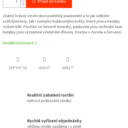
Přidat do košíku
Známý krásný strom dost podobný paulovniím a to jak velkými
srdčitými listy, tak i vonnými trubkovitými květy, které jsou u katalpy
ovšem bílé. Pochází ze Severní Ameriky, paulovnie jsou východní Asie.
Katalpy jsou významné včelařské dřeviny. Kvetou v červnu a červenci.
Detailní informace
ZEPTAT SE
HLÍDAT
SDÍLET
Kvalitní zabalení rostlin
nehrozí poškození zásilky
Rychlé vyřízení objednávky
většinu rostlin zasíláme i v zimě