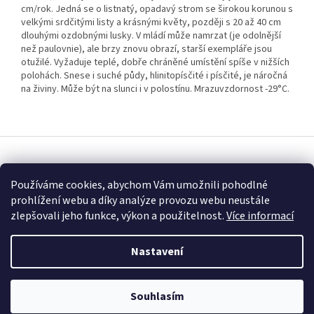
cm/rok. Jedná se o listnatý, opadavý strom se širokou korunou s
velkými srdčitými listy a krásnými květy, později s 20 až 40 cm
dlouhými ozdobnými lusky. V mládí může namrzat (je odolnější
než paulovnie), ale brzy znovu obrazí, starší exempláře jsou
otužilé. Vyžaduje teplé, dobře chráněné umístění spíše v nižších
polohách. Snese i suché půdy, hlinitopísčité i písčité, je náročná
na živiny. Může být na slunci i v polostínu. Mrazuvzdornost -29°C.
Z
á
Vytvořil Shoptet
p
Používáme cookies, abychom Vám umožnili pohodlné
a
prohlížení webu a díky analýze provozu webu neustále
t
Copyright 2026
Fascinující Paulownia
. Všechna práva vyhrazena.
zlepšovali jeho funkce, výkon a použitelnost.
Více informací
í
Nastavení
Souhlasím