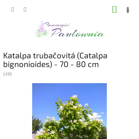
Přejít
NÁKUP
na
obsah
KOŠÍK
Katalpa trubačovitá (Catalpa
bignonioides) - 70 - 80 cm
1335