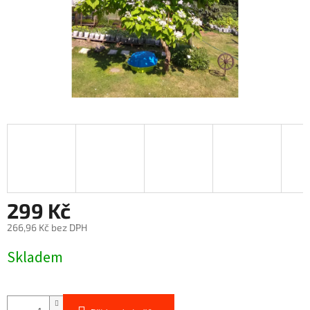
299 Kč
266,96 Kč bez DPH
Měrná
Skladem
cena: