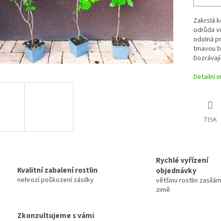
Zakrslá 
odrůda vi
odolná pr
tmavou ba
Dozrávají
Detailní 
TISK
Rychlé vyřízení
Kvalitní zabalení rostlin
objednávky
nehrozí poškození zásilky
většinu rostlin zasílám
zimě
Zkonzultujeme s vámi