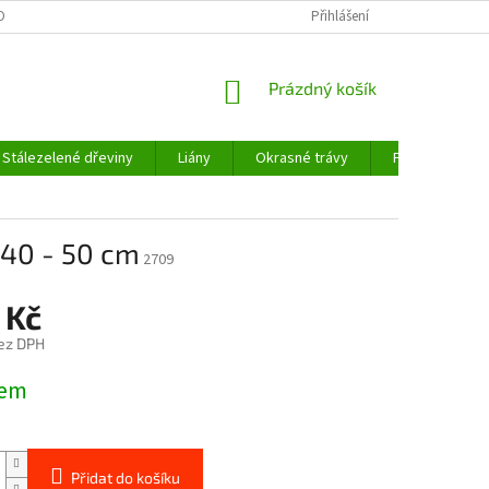
OBNÍCH ÚDAJŮ
Přihlášení
NÁKUPNÍ
Prázdný košík
KOŠÍK
Stálezelené dřeviny
Liány
Okrasné trávy
Fíkovníky a cit
 40 - 50 cm
2709
 Kč
ez DPH
dem
Přidat do košíku