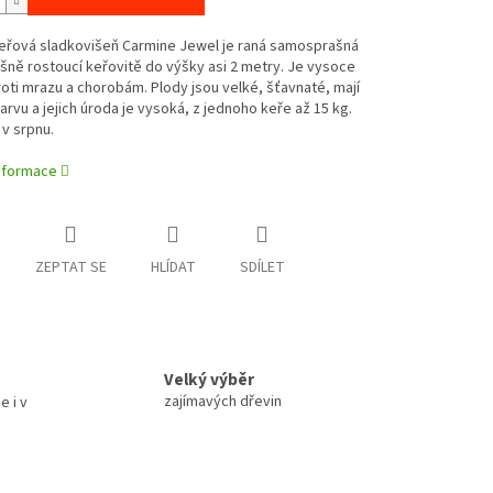
keřová sladkovišeň Carmine Jewel je raná samosprašná
šně rostoucí keřovitě do výšky asi 2 metry. Je vysoce
oti mrazu a chorobám. Plody jsou velké, šťavnaté, mají
rvu a jejich úroda je vysoká, z jednoho keře až 15 kg.
 v srpnu.
informace
ZEPTAT SE
HLÍDAT
SDÍLET
Velký výběr
zajímavých dřevin
e i v