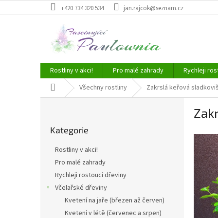
Přejít
+420 734 320 534
jan.rajcok@seznam.cz
na
obsah
Rostliny v akci!
Pro malé zahrady
Rychleji ros
Domů
Všechny rostliny
Zakrslá keřová sladkovi
P
Zakr
o
Přeskočit
s
Kategorie
kategorie
t
r
Rostliny v akci!
a
Pro malé zahrady
n
Rychleji rostoucí dřeviny
n
í
Včelařské dřeviny
p
Kvetení na jaře (březen až červen)
a
Kvetení v létě (červenec a srpen)