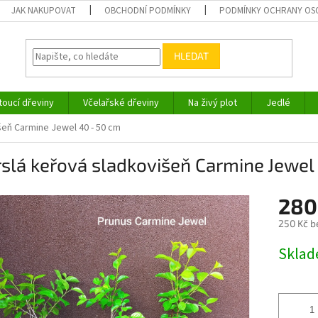
JAK NAKUPOVAT
OBCHODNÍ PODMÍNKY
PODMÍNKY OCHRANY OS
HLEDAT
toucí dřeviny
Včelařské dřeviny
Na živý plot
Jedlé
šeň Carmine Jewel 40 - 50 cm
slá keřová sladkovišeň Carmine Jewel
280
250 Kč b
Měrná
Skla
cena: