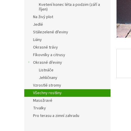
n
Kvetení konec léta a podzim (září a
e
říjen)
l
Na živý plot
Jedlé
Stálezelené dřeviny
Liány
Okrasné trávy
Fíkovníky a citrusy
Okrasné dřeviny
Listnáče
Jehličnany
Vzrostlé stromy
Všechny rostliny
Masožravé
Trvalky
Pro terasu a zimní zahradu