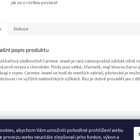
jak se o rostlinu postarat
s
Diskuze
ailní popis produktu
slá keřová sladkovišeň Carmine Jewel je raná samosprašná odrůda višně ro
á proti mrazu a chorobám. Plody jsou velké, šťavnaté, mají tmavou barvu a 
ávají v srpnu. Carmine Jewel se hodí do menších zahrad, pěstování je možné 
pěstovat i ve vyšších nadmořských výškách. Řez je dobré provádět jen z dů
hrazena.
ookies, abychom Vám umožnili pohodlné prohlížení webu
ze provozu webu neustále zlepšovali jeho funkce, výkon a