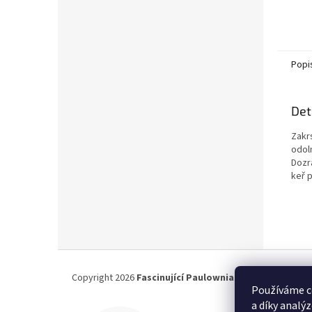
Popi
Det
Zakr
odoln
Dozr
keř 
Z
á
Copyright 2026
Fascinující Paulownia
. Všechna práva vy
p
Používáme c
a
a díky analý