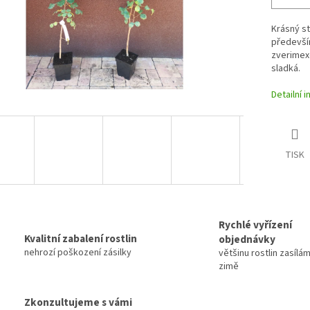
Krásný st
především
zverimexe
sladká.
Detailní 
TISK
Rychlé vyřízení
Kvalitní zabalení rostlin
objednávky
nehrozí poškození zásilky
většinu rostlin zasílám
zimě
Zkonzultujeme s vámi