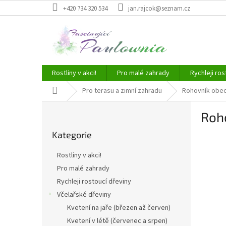
Přejít
+420 734 320 534
jan.rajcok@seznam.cz
na
obsah
Rostliny v akci!
Pro malé zahrady
Rychleji ros
Domů
Pro terasu a zimní zahradu
Rohovník obecn
P
Roho
o
Přeskočit
s
Kategorie
kategorie
t
r
Rostliny v akci!
a
Pro malé zahrady
n
Rychleji rostoucí dřeviny
n
í
Včelařské dřeviny
p
Kvetení na jaře (březen až červen)
a
Kvetení v létě (červenec a srpen)