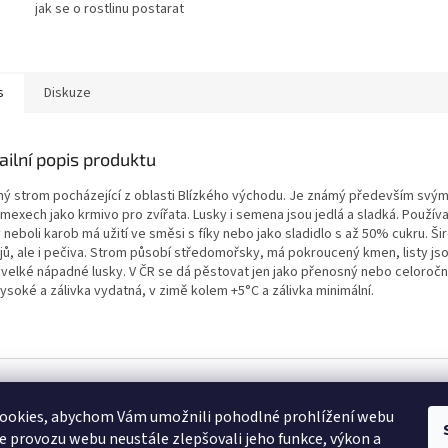
jak se o rostlinu postarat
s
Diskuze
ailní popis produktu
ný strom pocházející z oblasti Blízkého východu. Je známý především svými
imexech jako krmivo pro zvířata. Lusky i semena jsou jedlá a sladká. Použí
 neboli karob má užití ve směsi s fíky nebo jako sladidlo s až 50% cukru. Ši
jů, ale i pečiva. Strom působí středomořsky, má pokroucený kmen, listy js
í velké nápadné lusky. V ČR se dá pěstovat jen jako přenosný nebo celoročn
ysoké a zálivka vydatná, v zimě kolem +5°C a zálivka minimální.
hrazena.
ookies, abychom Vám umožnili pohodlné prohlížení webu
ze provozu webu neustále zlepšovali jeho funkce, výkon a