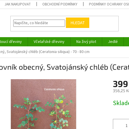
JAK NAKUPOVAT
OBCHODNÍ PODMÍNKY
PODMÍNKY OCHRANY OS
HLEDAT
toucí dřeviny
Včelařské dřeviny
Na živý plot
Jedlé
ý, Svatojánský chléb (Ceratonia siliqua) - 70 - 80 cm
vník obecný, Svatojánský chléb (Cerat
399
356,25 K
Měrná
Skla
cena: