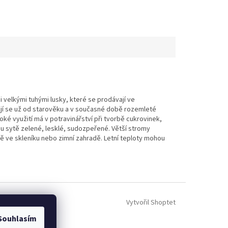
 velkými tuhými lusky, které se prodávají ve
vají se už od starověku a v současné době rozemleté
roké využití má v potravinářství při tvorbě cukrovinek,
ou sytě zelené, lesklé, sudozpeřené. Větší stromy
ě ve skleníku nebo zimní zahradě. Letní teploty mohou
Vytvořil Shoptet
Souhlasím