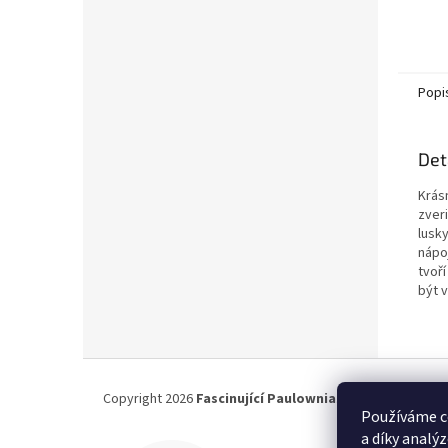
Popi
Det
Krás
zver
lusky
nápo
tvoř
být v
Z
á
Copyright 2026
Fascinující Paulownia
. Všechna práva vy
p
Používáme c
a
a díky analý