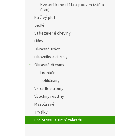
n
Kvetení konec léta a podzim (září a
e
říjen)
l
Na živý plot
Jedlé
Stálezelené dřeviny
Liány
Okrasné trávy
Fíkovníky a citrusy
Okrasné dřeviny
Listnáče
Jehličnany
Vzrostlé stromy
Všechny rostliny
Masožravé
Trvalky
Pro terasu a zimní zahradu