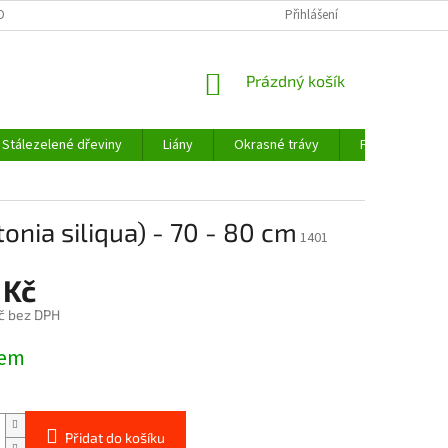
OBNÍCH ÚDAJŮ
Přihlášení
NÁKUPNÍ
Prázdný košík
KOŠÍK
Stálezelené dřeviny
Liány
Okrasné trávy
Fíkovníky a cit
onia siliqua) - 70 - 80 cm
1401
 Kč
č bez DPH
dem
Přidat do košíku