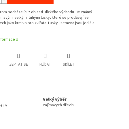
rom pocházející z oblasti Blízkého východu. Je známý
 svými velkými tuhými lusky, které se prodávají ve
ch jako krmivo pro zvířata. Lusky i semena jsou jedlá a
informace
ZEPTAT SE
HLÍDAT
SDÍLET
Velký výběr
zajímavých dřevin
e i v