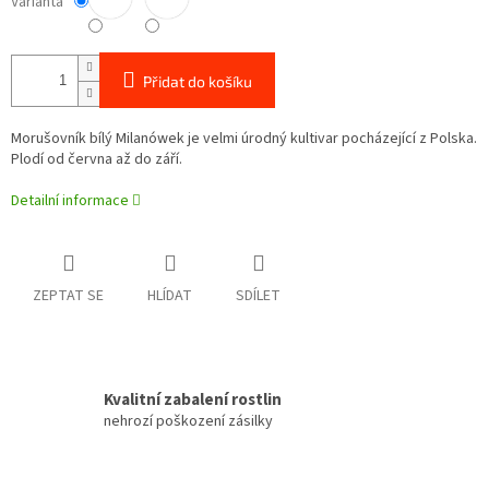
Varianta
Přidat do košíku
Morušovník bílý Milanówek je velmi úrodný kultivar
pocházející z Polska.
Plodí od června až do září.
Detailní informace
ZEPTAT SE
HLÍDAT
SDÍLET
Kvalitní zabalení rostlin
nehrozí poškození zásilky