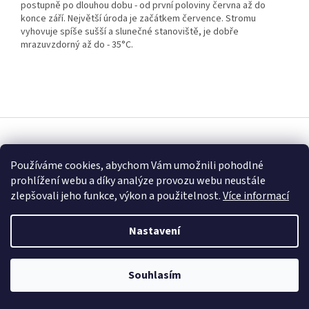
postupně po dlouhou dobu - od první poloviny června až do
konce září. Největší úroda je začátkem července. Stromu
vyhovuje spíše sušší a slunečné stanoviště, je dobře
mrazuvzdorný až do - 35°C.
Z
á
Vytvořil Shoptet
p
Používáme cookies, abychom Vám umožnili pohodlné
a
prohlížení webu a díky analýze provozu webu neustále
t
Copyright 2026
Fascinující Paulownia
. Všechna práva vyhrazena.
zlepšovali jeho funkce, výkon a použitelnost.
Více informací
í
Nastavení
Souhlasím