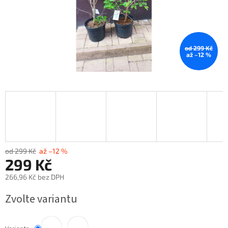
od 299 Kč
až –12 %
od 299 Kč
až –12 %
299 Kč
266,96 Kč bez DPH
Měrná
Zvolte variantu
cena: