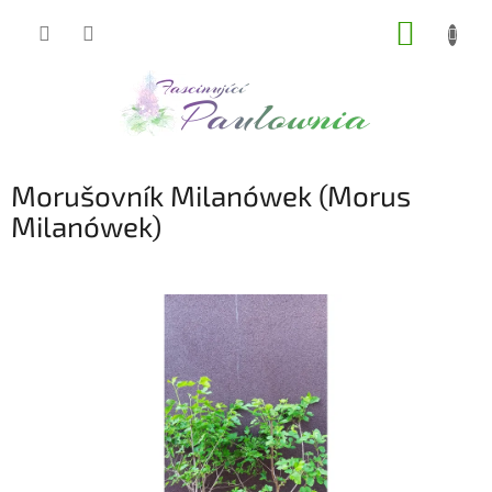
Přejít
NÁKUP
na
obsah
KOŠÍK
Morušovník Milanówek (Morus
Milanówek)