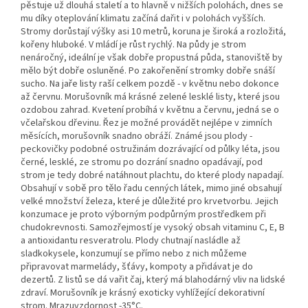
pěstuje už dlouhá staletí a to hlavně v nižších polohách, dnes se
mu díky oteplování klimatu začíná dařit i v polohách vyšších.
Stromy dorůstají výšky asi 10 metrů, koruna je široká a rozložitá,
kořeny hluboké. V mládí je růst rychlý. Na půdy je strom
nenáročný, ideální je však dobře propustná půda, stanoviště by
mělo být dobře osluněné. Po zakořenění stromky dobře snáší
sucho. Na jaře listy raší celkem pozdě - v květnu nebo dokonce
až červnu. Morušovník má krásné zelené lesklé listy, které jsou
ozdobou zahrad. Kvetení probíhá v květnu a červnu, jedná se o
včelařskou dřevinu. Řez je možné provádět nejlépe v zimních
měsících, morušovník snadno obráží. Známé jsou plody -
peckovičky podobné ostružinám dozrávající od půlky léta, jsou
černé, lesklé, ze stromu po dozrání snadno opadávají, pod
strom je tedy dobré natáhnout plachtu, do které plody napadají.
Obsahují v sobě pro tělo řadu cenných látek, mimo jiné obsahují
velké množství železa, které je důležité pro krvetvorbu. Jejich
konzumace je proto výborným podpůrným prostředkem při
chudokrevnosti. Samozřejmostí je vysoký obsah vitaminu C, E, B
a antioxidantu resveratrolu. Plody chutnají nasládle až
sladkokysele, konzumují se přímo nebo z nich můžeme
připravovat marmelády, šťávy, kompoty a přidávat je do
dezertů. Z listů se dá vařit čaj, který má blahodárný vliv na lidské
zdraví. Morušovník je krásný exoticky vyhlížející dekorativní
strom. Mrazuvzdornost -35°C.