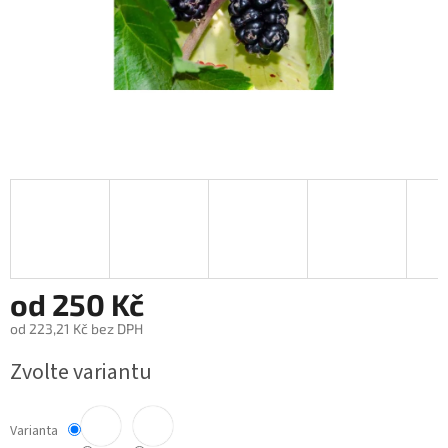
od
250 Kč
od
223,21 Kč
bez DPH
Měrná
Zvolte variantu
cena:
Varianta