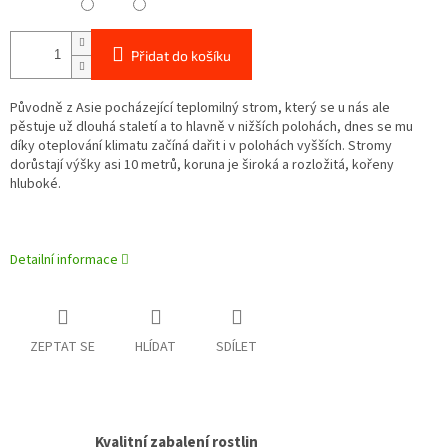
Přidat do košíku
Původně z Asie pocházející teplomilný strom, který se u nás ale
pěstuje už dlouhá staletí a to hlavně v nižších polohách, dnes se mu
díky oteplování klimatu začíná dařit i v polohách vyšších. Stromy
dorůstají výšky asi 10 metrů, koruna je široká a rozložitá, kořeny
hluboké.
Detailní informace
ZEPTAT SE
HLÍDAT
SDÍLET
Kvalitní zabalení rostlin