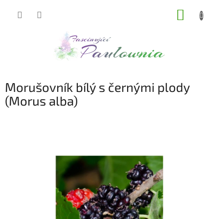
Přejít
NÁKUP
na
obsah
KOŠÍK
Morušovník bílý s černými plody
(Morus alba)