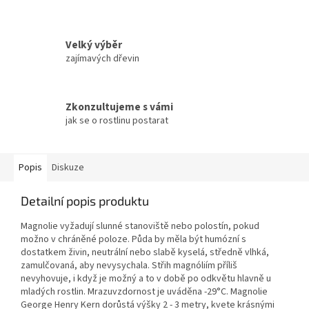
Velký výběr
zajímavých dřevin
Zkonzultujeme s vámi
jak se o rostlinu postarat
Popis
Diskuze
Detailní popis produktu
Magnolie vyžadují slunné stanoviště nebo polostín, pokud
možno v chráněné poloze. Půda by měla být humózní s
dostatkem živin, neutrální nebo slabě kyselá, středně vlhká,
zamulčovaná, aby nevysychala. Střih magnóliím příliš
nevyhovuje, i když je možný a to v době po odkvětu hlavně u
mladých rostlin. Mrazuvzdornost je uváděna -29°C. Magnolie
George Henry Kern dorůstá výšky 2 - 3 metry, kvete krásnými