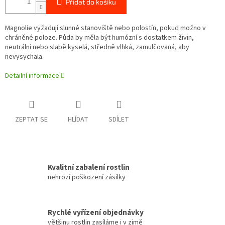
Přidat do košíku
Magnolie vyžadují slunné stanoviště nebo polostín, pokud možno v
chráněné poloze. Půda by měla být humózní s dostatkem živin,
neutrální nebo slabě kyselá, středně vlhká, zamulčovaná, aby
nevysychala.
Detailní informace
ZEPTAT SE
HLÍDAT
SDÍLET
Kvalitní zabalení rostlin
nehrozí poškození zásilky
Rychlé vyřízení objednávky
většinu rostlin zasíláme i v zimě