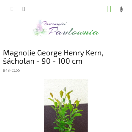
Přejít
NÁKUP
na
obsah
KOŠÍK
Magnolie George Henry Kern,
šácholan - 90 - 100 cm
B47FC155