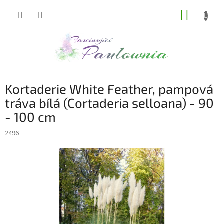
Přejít
NÁKUP
na
obsah
KOŠÍK
Kortaderie White Feather, pampová
tráva bílá (Cortaderia selloana) - 90
- 100 cm
2496