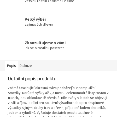
většinu rostlin zasíláme i v zimě
Velký výběr
zajímavých dřevin
Zkonzultujeme s vámi
jak se o rostlinu postarat
Popis
Diskuze
Detailní popis produktu
Známá fascinující okrasná tráva pocházející z pamp Jižní
Ameriky. Dorůstá výšky až 2,5 metru. Zelenomodré listy rostou v
trsech, jsou obloukovitě převislé. Bílé květy v latách se objevují
v září a říjnu. Ideální pro solitérní výsadbu nebo pro skupinové
výsadby s jinými druhy trav a dřevin, případně kolem chodníků,
jezírek a rybníčků. Vyžaduje dostatek prostotu, slunné