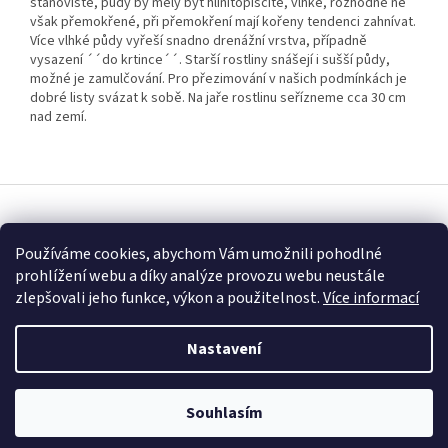
stanoviště, půdy by měly být hlinitopísčité, vlhké, rozhodně ne
však přemokřené, při přemokření mají kořeny tendenci zahnívat.
Více vlhké půdy vyřeší snadno drenážní vrstva, případně
vysazení ´´do krtince´´. Starší rostliny snášejí i sušší půdy,
možné je zamulčování. Pro přezimování v našich podmínkách je
dobré listy svázat k sobě. Na jaře rostlinu seřízneme cca 30 cm
nad zemí.
Z
á
Vytvořil Shoptet
p
Používáme cookies, abychom Vám umožnili pohodlné
a
prohlížení webu a díky analýze provozu webu neustále
t
Copyright 2026
Fascinující Paulownia
. Všechna práva vyhrazena.
zlepšovali jeho funkce, výkon a použitelnost.
Více informací
í
Nastavení
Souhlasím