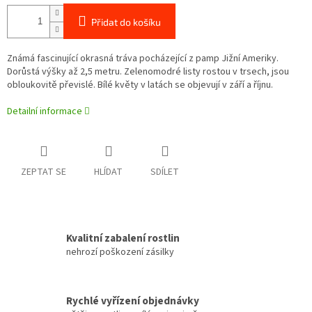
Přidat do košíku
Známá fascinující okrasná tráva pocházející z pamp Jižní Ameriky.
Dorůstá výšky až 2,5 metru. Zelenomodré listy rostou v trsech, jsou
obloukovitě převislé. Bílé květy v latách se objevují v září a říjnu.
Detailní informace
ZEPTAT SE
HLÍDAT
SDÍLET
Kvalitní zabalení rostlin
nehrozí poškození zásilky
Rychlé vyřízení objednávky