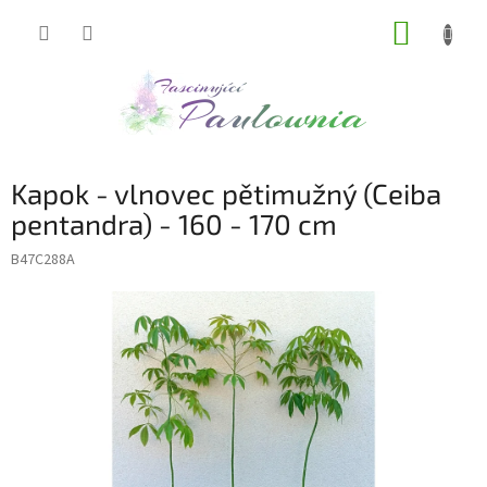
Přejít
NÁKUP
na
obsah
KOŠÍK
Kapok - vlnovec pětimužný (Ceiba
pentandra) - 160 - 170 cm
B47C288A