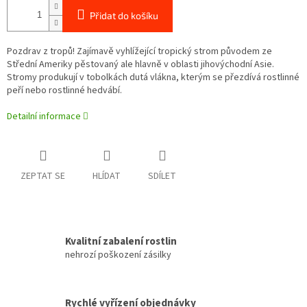
Přidat do košíku
Pozdrav z tropů! Zajímavě vyhlížející tropický strom původem ze
Střední Ameriky pěstovaný ale hlavně v oblasti jihovýchodní Asie.
Stromy produkují v tobolkách dutá vlákna, kterým se přezdívá rostlinné
peří nebo rostlinné hedvábí.
Detailní informace
ZEPTAT SE
HLÍDAT
SDÍLET
Kvalitní zabalení rostlin
nehrozí poškození zásilky
Rychlé vyřízení objednávky