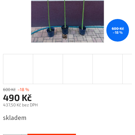
600 Kč
–18 %
600 Kč
–18 %
490 Kč
437,50 Kč bez DPH
Měrná
skladem
cena: