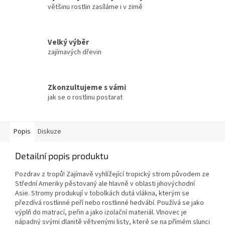
většinu rostlin zasíláme i v zimě
Velký výběr
zajímavých dřevin
Zkonzultujeme s vámi
jak se o rostlinu postarat
Popis
Diskuze
Detailní popis produktu
Pozdrav z tropů! Zajímavě vyhlížející tropický strom původem ze
Střední Ameriky pěstovaný ale hlavně v oblasti jihovýchodní
Asie. Stromy produkují v tobolkách dutá vlákna, kterým se
přezdívá rostlinné peří nebo rostlinné hedvábí. Používá se jako
výplň do matrací, peřin a jako izolační materiál. Vlnovec je
nápadný svými dlanitě větvenými listy, které se na přímém slunci