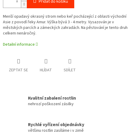
Přidat do košíku
Menší opadavý okrasný strom nebo keř pocházející z oblasti východní
Asie z povodí řeky Amur. Výška bývá 3 - 4 metry. Vysazován je v
městských parcích a zámeckých zahradách. Na pěstování je tento druh
celkem nenáročný.
Detailní informace
ZEPTAT SE
HLÍDAT
SDÍLET
Kvalitní zabalení rostlin
nehrozí poškození zásilky
Rychlé vyřízení objednávky
většinu rostlin zasíláme i v zimě