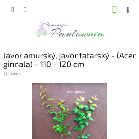
Přejít
NÁKUP
na
obsah
KOŠÍK
Javor amurský, javor tatarský - (Acer
ginnala) - 110 - 120 cm
31302666