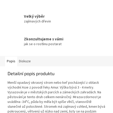
Velký výběr
zajímavých dřevin
Zkonzultujeme s vámi
jak se o rostlinu postarat
Popis
Diskuze
Detailní popis produktu
Menší opadavý okrasný strom nebo keř pocházející z oblasti
východní Asie z povodí řeky Amur. Výška bývá 3 - 4 metry.
Vysazován je v městských parcích a zámeckých zahradách. Na
pěstování je tento druh celkem nenáročný. Mrazuvzdornost je
uváděna -34°C, půda by měla být spíše vlhčí, stanoviště
slunečné až polostinné. Stromek má zajímavý vzhled, kmen bývá
pokroucený, větvený už nízko nad zemí, listy se na podzim