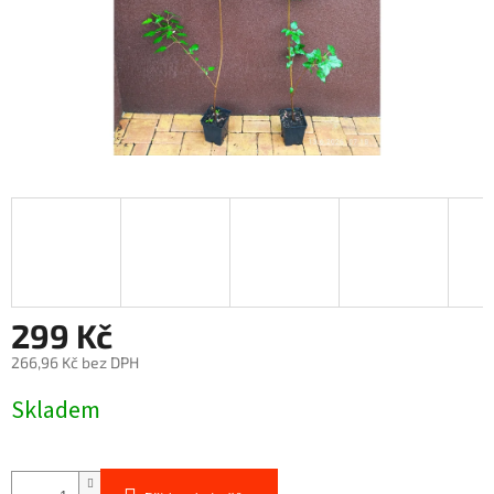
299 Kč
266,96 Kč bez DPH
Měrná
Skladem
cena: