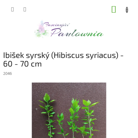
Přejít
NÁKUP
na
obsah
KOŠÍK
Ibišek syrský (Hibiscus syriacus) -
60 - 70 cm
2046