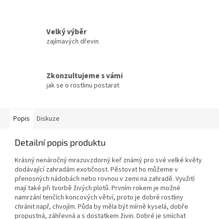
Velký výběr
zajímavých dřevin
Zkonzultujeme s vámi
jak se o rostlinu postarat
Popis
Diskuze
Detailní popis produktu
Krásný nenáročný mrazuvzdorný keř známý pro své velké květy
dodávající zahradám exotičnost. Pěstovat ho můžeme v
přenosných nádobách nebo rovnou v zemi na zahradě. Využití
mají také při tvorbě živých plotů. Prvním rokem je možné
namrzání tenčích koncových větví, proto je dobré rostliny
chránit např, chvojím. Půda by měla být mírně kyselá, dobře
propustná, záhřevná a s dostatkem živin. Dobré je smíchat