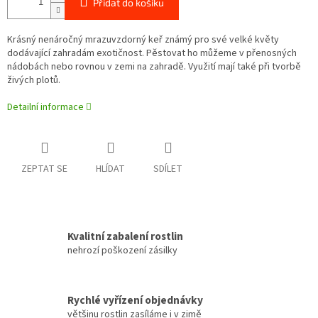
Přidat do košíku
Krásný nenáročný mrazuvzdorný keř známý pro své velké květy
dodávající zahradám exotičnost. Pěstovat ho můžeme v přenosných
nádobách nebo rovnou v zemi na zahradě. Využití mají také při tvorbě
živých plotů.
Detailní informace
ZEPTAT SE
HLÍDAT
SDÍLET
Kvalitní zabalení rostlin
nehrozí poškození zásilky
Rychlé vyřízení objednávky
většinu rostlin zasíláme i v zimě