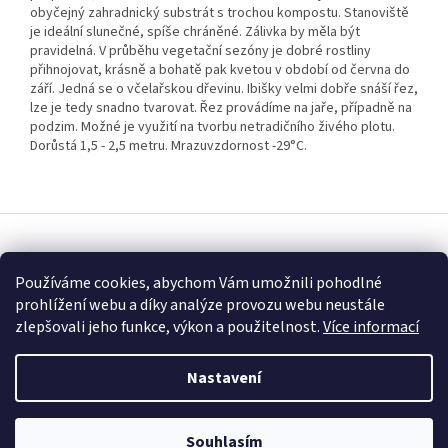
obyčejný zahradnický substrát s trochou kompostu. Stanoviště
je ideální slunečné, spíše chráněné. Zálivka by měla být
pravidelná. V průběhu vegetační sezóny je dobré rostliny
přihnojovat, krásně a bohatě pak kvetou v období od června do
září. Jedná se o včelařskou dřevinu. Ibišky velmi dobře snáší řez,
lze je tedy snadno tvarovat. Řez provádíme na jaře, případně na
podzim. Možné je využití na tvorbu netradičního živého plotu.
Dorůstá 1,5 - 2,5 metru. Mrazuvzdornost -29°C.
Z
á
Vytvořil Shoptet
p
Používáme cookies, abychom Vám umožnili pohodlné
a
prohlížení webu a díky analýze provozu webu neustále
t
Copyright 2026
Fascinující Paulownia
. Všechna práva vyhrazena.
zlepšovali jeho funkce, výkon a použitelnost.
Více informací
í
Nastavení
Souhlasím