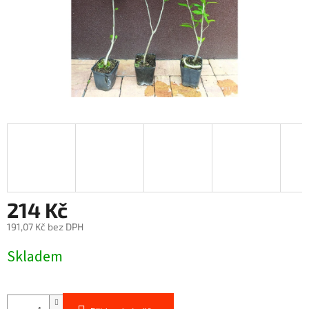
214 Kč
191,07 Kč bez DPH
Měrná
Skladem
cena: