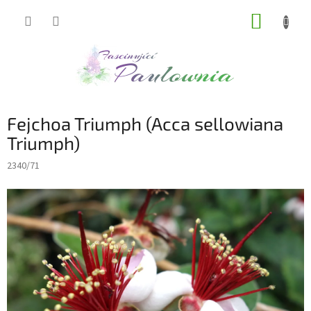
Přejít
NÁKUP
na
obsah
KOŠÍK
Fejchoa Triumph (Acca sellowiana
Triumph)
2340/71