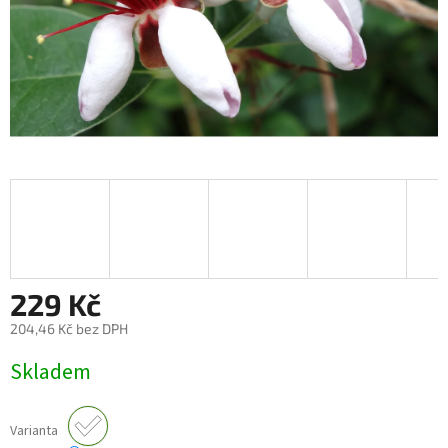
229 Kč
204,46 Kč bez DPH
Měrná
Skladem
cena:
Varianta