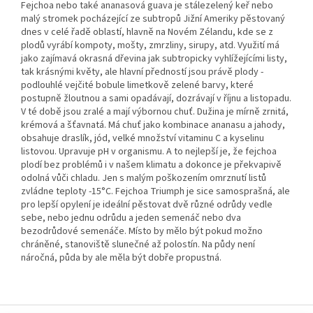
Fejchoa nebo také ananasová guava je stálezelený keř nebo
malý stromek pocházející ze subtropů Jižní Ameriky pěstovaný
dnes v celé řadě oblastí, hlavně na Novém Zélandu, kde se z
plodů vyrábí kompoty, mošty, zmrzliny, sirupy, atd. Využití má
jako zajímavá okrasná dřevina jak subtropicky vyhlížejícími listy,
tak krásnými květy, ale hlavní předností jsou právě plody -
podlouhlé vejčité bobule limetkově zelené barvy, které
postupně žloutnou a sami opadávají, dozrávají v říjnu a listopadu.
V té době jsou zralé a mají výbornou chuť. Dužina je mírně zrnitá,
krémová a šťavnatá. Má chuť jako kombinace ananasu a jahody,
obsahuje draslík, jód, velké množství vitaminu C a kyselinu
listovou. Upravuje pH v organismu. A to nejlepší je, že fejchoa
plodí bez problémů i v našem klimatu a dokonce je překvapivě
odolná vůči chladu. Jen s malým poškozením omrznutí listů
zvládne teploty -15°C. Fejchoa Triumph je sice samosprašná, ale
pro lepší opylení je ideální pěstovat dvě různé odrůdy vedle
sebe, nebo jednu odrůdu a jeden semenáč nebo dva
bezodrůdové semenáče. Místo by mělo být pokud možno
chráněné, stanoviště slunečné až polostín. Na půdy není
náročná, půda by ale měla být dobře propustná.
Z