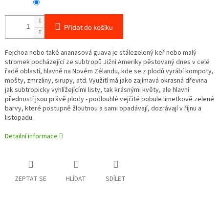
Přidat do košíku
Fejchoa nebo také ananasová guava je stálezelený keř nebo malý
stromek pocházející ze subtropů Jižní Ameriky pěstovaný dnes v celé
řadě oblastí, hlavně na Novém Zélandu, kde se z plodů vyrábí kompoty,
mošty, zmrzliny, sirupy, atd. Využití má jako zajímavá okrasná dřevina
jak subtropicky vyhlížejícími listy, tak krásnými květy, ale hlavní
předností jsou právě plody - podlouhlé vejčité bobule limetkově zelené
barvy, které postupně žloutnou a sami opadávají, dozrávají v říjnu a
listopadu.
Detailní informace
ZEPTAT SE
HLÍDAT
SDÍLET