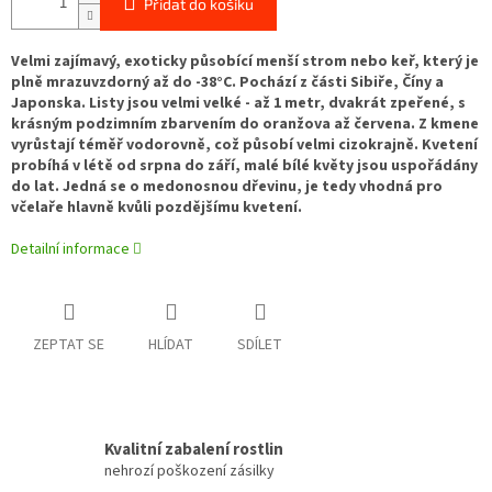
Přidat do košíku
Velmi zajímavý, exoticky působící menší strom nebo keř, který je
plně mrazuvzdorný až do -38°C. Pochází z části Sibiře, Číny a
Japonska. Listy jsou velmi velké - až 1 metr, dvakrát zpeřené, s
krásným podzimním zbarvením do oranžova až červena. Z kmene
vyrůstají téměř vodorovně, což působí velmi cizokrajně. Kvetení
probíhá v létě od srpna do září, malé bílé květy jsou uspořádány
do lat. Jedná se o medonosnou dřevinu, je tedy vhodná pro
včelaře hlavně kvůli pozdějšímu kvetení.
Detailní informace
ZEPTAT SE
HLÍDAT
SDÍLET
Kvalitní zabalení rostlin
nehrozí poškození zásilky