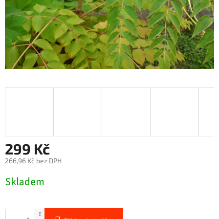
299 Kč
266,96 Kč bez DPH
Měrná
Skladem
cena: