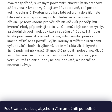
dvakrát zpeřené, s krásným podzimním zbarvením do oranžova
až červena. Z kmene vyrůstají téměř vodorovně, což působí
velmi cizokrajně. Kvetení probíhá v létě od srpna do září, malé
bílé květy jsou uspořádány do lat. Jedná se o medonosnou
dřevinu, je tedy vhodná pro včelaře hlavně kvůli pozdějšímu
kvetení. Plody připomínají bezinky. Růst může být celkem rychlý,
za vhodných podmínek dokáže za sezónu přirůst až 1,5 metru.
Roste přirozeně jako jednokmenná, listy vyrůstají přímo z
kmene. Větví se až později. Výšku koruny si můžeme určit sami
vyštipováním bočních výhonků. Arálie má ráda vlhké, kypré a
živné půdy, mírně kyselé. Stanoviště je ideální polostinné. Mladé
výhonky jsou v mnoha zemích východní Asie upravovány jako
velmi chutná zelenina. Plody nejsou jedovaté, ale běžně se
nezpracovávají.
Z
á
Vytvořil Shoptet
p
Používáme cookies, abychom Vám umožnili pohodlné
a