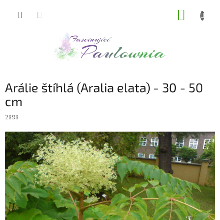
Přejít
NÁKUP
na
obsah
KOŠÍK
Arálie štíhlá (Aralia elata) - 30 - 50
cm
2898